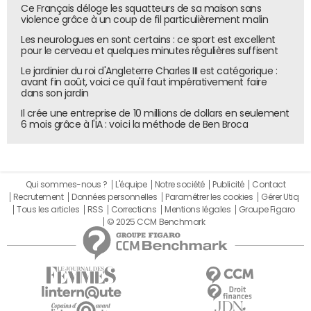
Ce Français déloge les squatteurs de sa maison sans
violence grâce à un coup de fil particulièrement malin
Les neurologues en sont certains : ce sport est excellent
pour le cerveau et quelques minutes régulières suffisent
Le jardinier du roi d'Angleterre Charles III est catégorique :
avant fin août, voici ce qu'il faut impérativement faire
dans son jardin
Il crée une entreprise de 10 millions de dollars en seulement
6 mois grâce à l'IA : voici la méthode de Ben Broca
Qui sommes-nous ?
L'équipe
Notre société
Publicité
Contact
Recrutement
Données personnelles
Paramétrer les cookies
Gérer Utiq
Tous les articles
RSS
Corrections
Mentions légales
Groupe Figaro
© 2025 CCM Benchmark