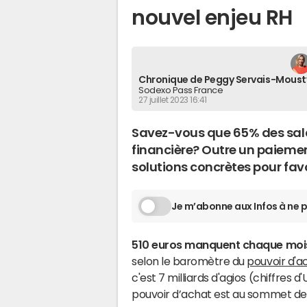
nouvel enjeu RH
Chronique de Peggy Servais-Moust
Sodexo Pass France
27 juillet 2023 16:41
Savez-vous que 65% des salar
financière? Outre un paiement 
solutions concrètes pour favor
Je m’abonne aux Infos à ne p
510 euros manquent chaque mois
selon le baromètre du
pouvoir d'a
c'est 7 milliards d'agios (chiffres 
pouvoir d’achat est au sommet de