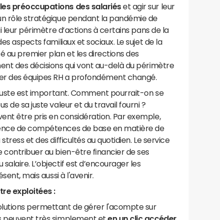
les préoccupations des salariés
et agir sur leur
un rôle stratégique pendant la pandémie de
gi leur périmètre d’actions à certains pans de la
es aspects familiaux et sociaux. Le sujet de la
 au premier plan et les directions des
nent des décisions qui vont au-delà du périmètre
tier des équipes RH a profondément changé.
e juste est important. Comment pourrait-on se
 de sa juste valeur et du travail fourni ?
ent être pris en considération. Par exemple,
sence de compétences de base en matière de
tress et des difficultés au quotidien. Le service
 contribuer au bien-être financier de ses
salaire. L’objectif est d’encourager les
ésent, mais aussi à l'avenir.
re exploitées :
olutions permettant de gérer l'acompte sur
iés peuvent très simplement et
en un clic accéder