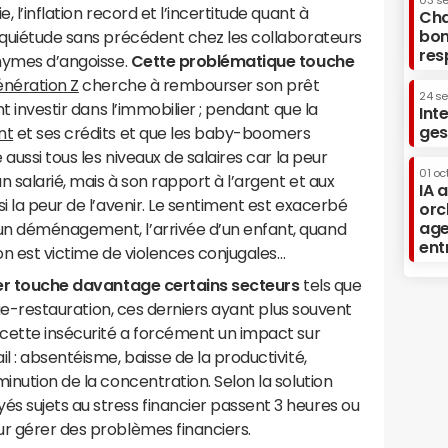
03 s
, l’inflation record et l’incertitude quant à
Cha
bon
inquiétude sans précédent chez les collaborateurs
res
onymes d’angoisse.
Cette problématique touche
énération Z
cherche à rembourser son prêt
24 s
nt investir dans l’immobilier ; pendant que la
Int
ges
nt
et ses crédits et que les baby-boomers
 aussi tous les niveaux de salaires car la peur
01 oc
n salarié, mais à son rapport à l’argent et aux
IA 
i la peur de l’avenir. Le sentiment est exacerbé
orc
age
un déménagement, l’arrivée d’un enfant, quand
ent
’on est victime de violences conjugales…
ier touche davantage certains secteurs
tels que
erie-restauration, ces derniers ayant plus souvent
 cette insécurité a forcément un impact sur
l : absentéisme, baisse de la productivité,
inution de la concentration. Selon la solution
s sujets au stress financier passent 3 heures ou
ur gérer des problèmes financiers.