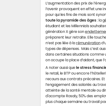
L’augmentation des prix de l’énergie
l’avenir provoquent en effet une 
pour qui les fins de mois sont syn
toute la pyramide des âges
: la
g
étudiant et les Millennials souhaite
génération X gère son
endetteme
préparent leur retraite. Elle touche
n’est pas liée à la
rémunération
d’u
types de dépenses. Mais c’est auss
dans certaines situations comme 
on occupe la place d’aidant, que l
A noter aussi que
le stress financ
le retail, le BTP ou encore l’hôtell
recours aux contrats précaires. Et
l’engagement des salariés au travai
atteinte de la santé mentale ou dim
d'acompte Rosaly, 50% des employé
plus chaque semaine au travail po