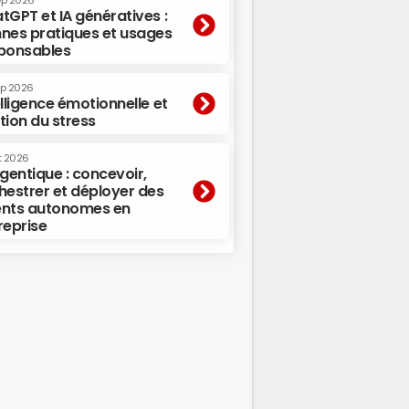
ep 2026
tGPT et IA génératives :
nes pratiques et usages
ponsables
ep 2026
elligence émotionnelle et
tion du stress
t 2026
agentique : concevoir,
hestrer et déployer des
nts autonomes en
reprise