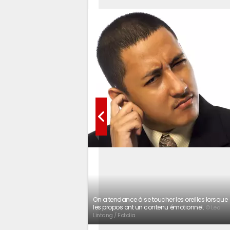
On a tendance à se toucher les oreilles lorsque
les propos ont un contenu émotionnel.
© Leo
Lintang / Fotolia