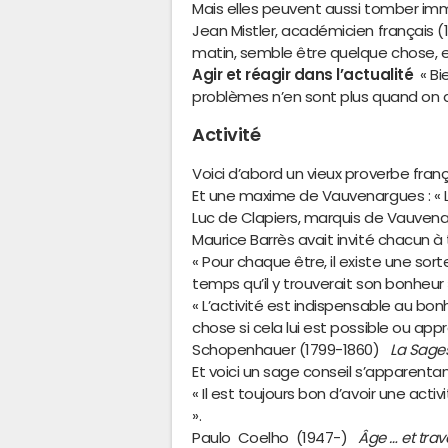
Mais elles peuvent aussi tomber im
Jean Mistler, académicien français (18
matin, semble être quelque chose, et 
Agir et réagir dans l’actualité
« Bi
problèmes n’en sont plus quand on a
Activité
Voici d’abord un vieux proverbe frança
Et une maxime de Vauvenargues : « L’
Luc de Clapiers, marquis de Vauven
Maurice Barrès avait invité chacun à 
« Pour chaque être, il existe une sorte
temps qu’il y trouverait son bonheu
« L’activité est indispensable au bon
chose si cela lui est possible ou ap
Schopenhauer (1799-1860)
La Sages
Et voici un sage conseil s’apparenta
« Il est toujours bon d’avoir une act
».
Paulo Coelho (1947-)
Âge … et trava