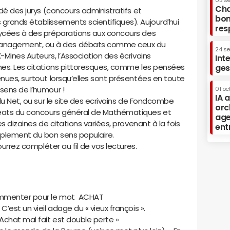
03 s
Cha
idé des jurys (concours administratifs et
bon
grands établissements scientifiques). Aujourd’hui
res
lycées à des préparations aux concours des
anagement, ou à des débats comme ceux du
24 s
-Mines Auteurs, l’Association des écrivains
Int
ines. Les citations pittoresques, comme les pensées
ges
enues, surtout lorsqu’elles sont présentées en toute
sens de l’humour !
01 oc
IA 
 du Net, ou sur le site des ecrivains de Fondcombe
orc
réats du concours général de Mathématiques et
age
es dizaines de citations variées, provenant à la fois
ent
mplement du bon sens populaire.
pourrez compléter au fil de vos lectures.
commenter pour le mot ACHAT
’est un vieil adage du « vieux françois ».
 Achat mal fait est double perte »