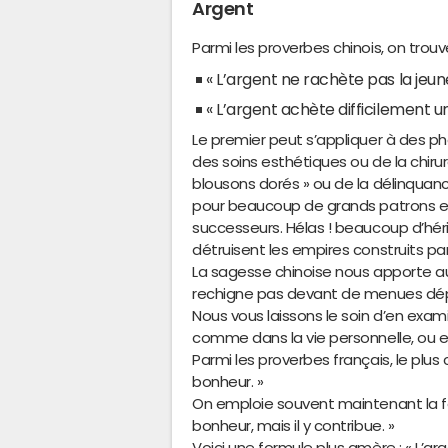
Argent
Parmi les proverbes chinois, on trouve
« L’argent ne rachète pas la jeun
« L’argent achète difficilement 
Le premier peut s’appliquer à des 
des soins esthétiques ou de la chir
blousons dorés » ou de la délinquance
pour beaucoup de grands patrons et 
successeurs. Hélas ! beaucoup d’hérit
détruisent les empires construits par
La sagesse chinoise nous apporte au
rechigne pas devant de menues dép
Nous vous laissons le soin d’en exami
comme dans la vie personnelle, ou e
Parmi les proverbes français, le plus 
bonheur. »
On emploie souvent maintenant la for
bonheur, mais il y contribue. »
Voici une formule plus amère : « L’ar