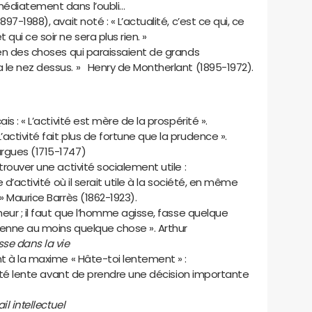
médiatement dans l’oubli…
97-1988), avait noté : « L’actualité, c’est ce qui, ce
qui ce soir ne sera plus rien. »
en des choses qui paraissaient de grands
 le nez dessus. » Henry de Montherlant (1895-1972).
is : « L’activité est mère de la prospérité ».
activité fait plus de fortune que la prudence ».
argues (1715-1747)
trouver une activité socialement utile :
 d’activité où il serait utile à la société, en même
r » Maurice Barrès (1862-1923).
heur ; il faut que l’homme agisse, fasse quelque
prenne au moins quelque chose ». Arthur
se dans la vie
nt à la maxime « Hâte-toi lentement » :
ivité lente avant de prendre une décision importante
il intellectuel