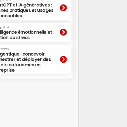
ep 2026
tGPT et IA génératives :
nes pratiques et usages
ponsables
ep 2026
elligence émotionnelle et
tion du stress
t 2026
agentique : concevoir,
hestrer et déployer des
nts autonomes en
reprise