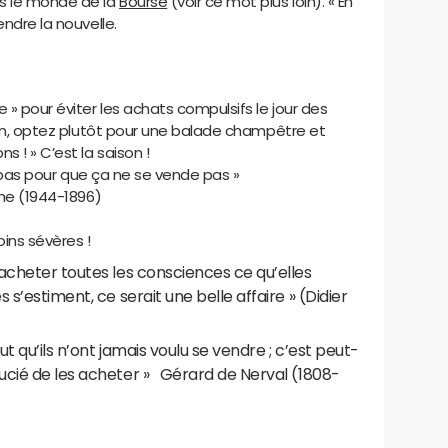
ns le monde de la
Bourse
(voir ce mot plus loin). « En
vendre la nouvelle.
 » pour éviter les achats compulsifs le jour des
tion, optez plutôt pour une balade champêtre et
s ! » C’est la saison !
te pas pour que ça ne se vende pas »
che (1944-1896)
ins sévères !
 acheter toutes les consciences ce qu’elles
s s’estiment, ce serait une belle affaire » (Didier
aut qu’ils n’ont jamais voulu se vendre ; c’est peut-
oucié de les acheter » Gérard de Nerval (1808-