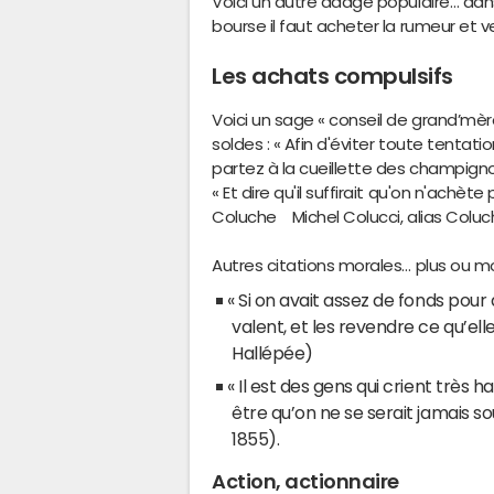
Voici un autre adage populaire… da
bourse il faut acheter la rumeur et 
Les achats compulsifs
Voici un sage « conseil de grand’mère
soldes : « Afin d'éviter toute tenta
partez à la cueillette des champignon
« Et dire qu'il suffirait qu'on n'achè
Coluche Michel Colucci, alias Colu
Autres citations morales… plus ou mo
« Si on avait assez de fonds pour
valent, et les revendre ce qu’elle
Hallépée)
« Il est des gens qui crient très h
être qu’on ne se serait jamais s
1855).
Action, actionnaire