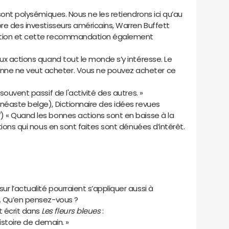
 sont polysémiques. Nous ne les retiendrons ici qu’au
bre des investisseurs américains, Warren Buffett
vation et cette recommandation également
aux actions quand tout le monde s’y intéresse. Le
ne ne veut acheter. Vous ne pouvez acheter ce
souvent passif de l'activité des autres. »
inéaste belge), Dictionnaire des idées revues
) « Quand les bonnes actions sont en baisse à la
ations qui nous en sont faites sont dénuées d’intérêt.
r l’actualité pourraient s’appliquer aussi à
e. Qu’en pensez-vous ?
 écrit dans
Les fleurs bleues
:
’histoire de demain. »