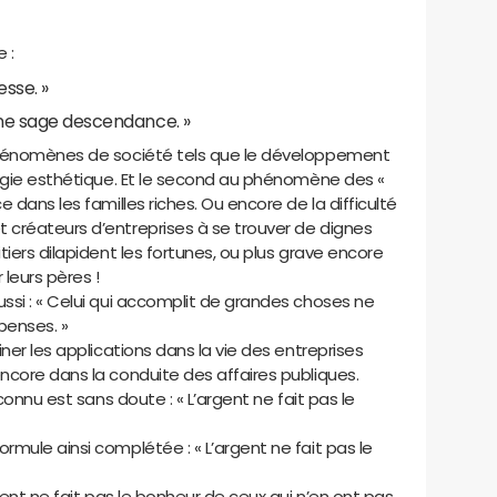
 :
esse. »
une sage descendance. »
phénomènes de société tels que le développement
urgie esthétique. Et le second au phénomène des «
 dans les familles riches. Ou encore de la difficulté
créateurs d’entreprises à se trouver de dignes
iers dilapident les fortunes, ou plus grave encore
 leurs pères !
ssi : « Celui qui accomplit de grandes choses ne
enses. »
ner les applications dans la vie des entreprises
ncore dans la conduite des affaires publiques.
connu est sans doute : « L’argent ne fait pas le
mule ainsi complétée : « L’argent ne fait pas le
gent ne fait pas le bonheur de ceux qui n’en ont pas.