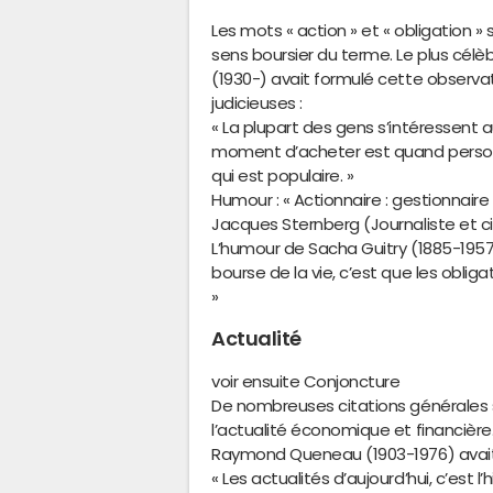
Les mots « action » et « obligation »
sens boursier du terme. Le plus célè
(1930-) avait formulé cette obser
judicieuses :
« La plupart des gens s’intéressent 
moment d’acheter est quand person
qui est populaire. »
Humour : « Actionnaire : gestionnaire 
Jacques Sternberg (Journaliste et c
L’humour de Sacha Guitry (1885-1957
bourse de la vie, c’est que les oblig
»
Actualité
voir ensuite Conjoncture
De nombreuses citations générales su
l’actualité économique et financièr
Raymond Queneau (1903-1976) avait
« Les actualités d’aujourd’hui, c’est l