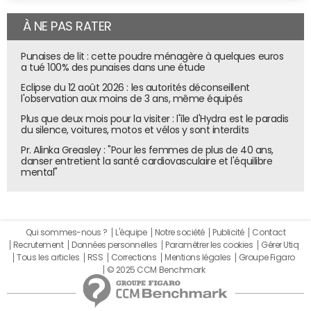
À NE PAS RATER
Punaises de lit : cette poudre ménagère à quelques euros
a tué 100% des punaises dans une étude
Eclipse du 12 août 2026 : les autorités déconseillent
l'observation aux moins de 3 ans, même équipés
Plus que deux mois pour la visiter : l'île d'Hydra est le paradis
du silence, voitures, motos et vélos y sont interdits
Pr. Alinka Greasley : "Pour les femmes de plus de 40 ans,
danser entretient la santé cardiovasculaire et l'équilibre
mental"
Qui sommes-nous ?
L'équipe
Notre société
Publicité
Contact
Recrutement
Données personnelles
Paramétrer les cookies
Gérer Utiq
Tous les articles
RSS
Corrections
Mentions légales
Groupe Figaro
© 2025 CCM Benchmark