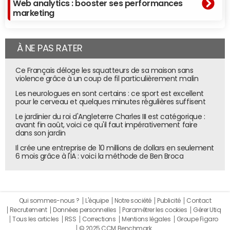
Web analytics : booster ses performances
marketing
À NE PAS RATER
Ce Français déloge les squatteurs de sa maison sans
violence grâce à un coup de fil particulièrement malin
Les neurologues en sont certains : ce sport est excellent
pour le cerveau et quelques minutes régulières suffisent
Le jardinier du roi d'Angleterre Charles III est catégorique :
avant fin août, voici ce qu'il faut impérativement faire
dans son jardin
Il crée une entreprise de 10 millions de dollars en seulement
6 mois grâce à l'IA : voici la méthode de Ben Broca
Qui sommes-nous ?
L'équipe
Notre société
Publicité
Contact
Recrutement
Données personnelles
Paramétrer les cookies
Gérer Utiq
Tous les articles
RSS
Corrections
Mentions légales
Groupe Figaro
© 2025 CCM Benchmark