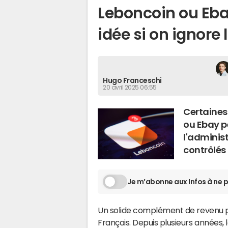
Leboncoin ou Eba
idée si on ignore l
Hugo Franceschi
20 avril 2025 06:55
Certaines
ou Ebay pe
l'administ
contrôlés 
Je m’abonne aux Infos à ne p
Un solide complément de revenu pe
Français. Depuis plusieurs années,