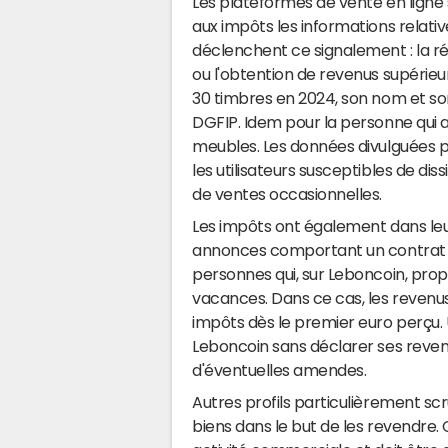
Les plateformes de vente en lign
aux impôts les informations relativ
déclenchent ce signalement : la ré
ou l'obtention de revenus supérieur
30 timbres en 2024, son nom et son
DGFIP. Idem pour la personne qui 
meubles. Les données divulguées pa
les utilisateurs susceptibles de di
de ventes occasionnelles.
Les impôts ont également dans leur 
annonces comportant un contrat d
personnes qui, sur Leboncoin, pro
vacances. Dans ce cas, les reve
impôts dès le premier euro perçu.
Leboncoin sans déclarer ses revenus
d'éventuelles amendes.
Autres profils particulièrement scru
biens dans le but de les revendre