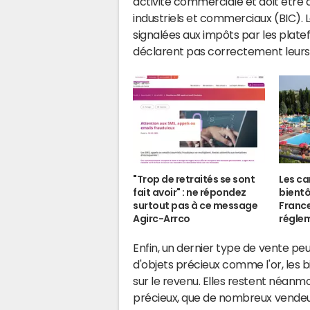
activité commerciale et doit être 
industriels et commerciaux (BIC).
signalées aux impôts par les platef
déclarent pas correctement leurs
"Trop de retraités se sont
Les c
fait avoir" : ne répondez
bientô
surtout pas à ce message
France
Agirc-Arrco
régle
Enfin, un dernier type de vente peut
d'objets précieux comme l'or, les 
sur le revenu. Elles restent néanmo
précieux, que de nombreux vendeu