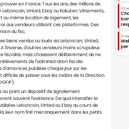
 à prouver en France. Tous les ans, des millions de
03 s
r Leboncoin, Vinted, Ebay ou Rakuten. Vêtements,
Cha
'art ou même location de logement, les
bon
res
os aux vendeurs utilisant ces plateformes. Des
tion du fisc.
21 se
les biens vendus ou loués via Leboncoin, Vinted,
Web
per
. A l'inverse, d'autres vendeurs moins scrupuleux
e fiscalité, mais choisissent délibérément de ne
élèvements de l'administration fiscale.
 d'annonces publiées chaque jour sur les
t difficile de passer sous les radars de la Direction
DGFIP).
is au point un dispositif de signalement
ent souvent l'existence. De quoi intensifier la
tilisées Leboncoin, Vinted ou Ebay au cours de
à, leur nom finit mécaniquement dans les petits