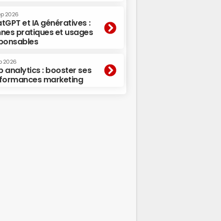
ep 2026
tGPT et IA génératives :
nes pratiques et usages
ponsables
p 2026
 analytics : booster ses
formances marketing