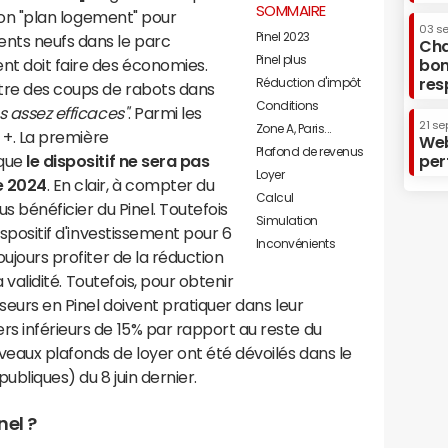
SOMMAIRE
r son "plan logement" pour
03 s
Pinel 2023
ents neufs dans le parc
Cha
Pinel plus
nt doit faire des économies.
bon
res
Réduction d'impôt
ttre des coups de rabots dans
Conditions
s assez efficaces"
. Parmi les
21 se
Zone A, Paris...
l +. La première
Web
Plafond de revenus
 que
le dispositif ne sera pas
per
Loyer
e 2024
. En clair, à compter du
Calcul
us bénéficier du Pinel. Toutefois
Simulation
dispositif d'investissement pour 6
Inconvénients
oujours profiter de la réduction
sa validité. Toutefois, pour obtenir
sseurs en Pinel doivent pratiquer dans leur
rs inférieurs de 15% par rapport au reste du
veaux plafonds de loyer ont été dévoilés dans le
publiques) du 8 juin dernier.
nel ?