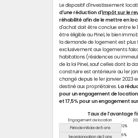
Le dispositif d'investissement locati
d'une réduction d'
impôt sur le r
réhabilité afin de le mettre en lo
d'achat doit être conclue entre le
être éligible au Pinel, le bien imm
la demande de logement est plus for
exclusivement aux logements faisa
habitations (résidences ou immeubl
de la loi Pinel, sauf celles dont l
construire est antérieure au 1er janv
changé depuis le 1er janvier 2023 e
destiné aux propriétaires.
La réduc
pour un engagement de location 
et 17,5% pour un engagement sur
Taux de l'avantage fi
Engagement de location
20
12%
Période initiale de 6 ans
6%
1re prolongation de 3 ans