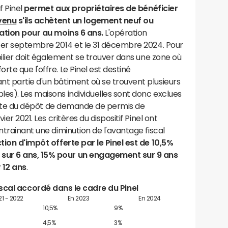
f Pinel
permet aux propriétaires de bénéficier
evenu
s'ils achètent un logement neuf ou
cation pour au moins 6 ans.
L'opération
 1er septembre 2014 et le 31 décembre 2024. Pour
obilier doit également se trouver dans une zone où
te que l'offre. Le Pinel est destiné
nt partie d'un bâtiment où se trouvent plusieurs
es). Les maisons individuelles sont donc exclues
a date du dépôt de demande de permis de
ier 2021. Les critères du dispositif Pinel ont
ntrainant une diminution de l'avantage fiscal
tion d'impôt offerte par le Pinel est de 10,5%
sur 6 ans, 15% pour un engagement sur 9 ans
 12 ans
.
scal accordé dans le cadre du Pinel
21 - 2022
En 2023
En 2024
10,5%
9%
4,5%
3%