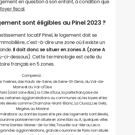
 logement en question à son enfant, à condition que
foyer fiscal
.
logement sont éligibles au Pinel 2023 ?
vestissement locatif Pinel, le logement doit se
mobilière, c'est-à-dire une zone où il existe un
mande.
Il doit donc se situer en zones A (zone A
u-ci-dessous). Cette terminologie est celle du
oire français en 5 zones.
Comprend...
 Yvelines, des Hauts de-Seine, de Seine-St-Denis, du Val-de-
Marne et du Val-d'Oise
is (dont zone Abis), la Côte d'Azur, la partie française de
se, certaines agglomérations ou communes où les loyers et les
 très élevés comme Chamonix-Mont-Blanc, La Clusaz, Les Gets,
Megève, ou Morzine
rations ou dont les loyers et le prix des logements sont élevés,
ouronne parisienne non située en zone Abis ou A, quelques villes
omme Saintes-Maries-de-la-Mer, Trouville-sur-Mer ou Lecci.
es grandes agglomérations, grande couronne de Paris non située