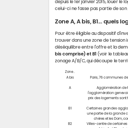
depuis le 1er janvier 2015, louer le
celui-ci ne fasse pas partie de son
Zone A, A bis, B1... quels 
Pour être éligible au dispositif d'in
trouver dans une zone de tension im
déséquilibre entre l'offre et la de
bis comprise) et B1
(voir le tablea
zonage A/B/C, qui découpe le territ
Zone...
A bis
Paris, 76 communes des
A
Agglomération de Par
l'agglomération genevoi
prix des logements sont
B1
Certaines grandes agglomé
une partie de la grande c
chères et les Dom, c
B2
Villes-centre de certain