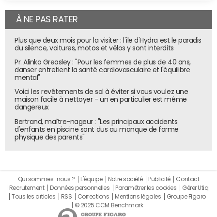
À NE PAS RATER
Plus que deux mois pour la visiter : l'île d'Hydra est le paradis
du silence, voitures, motos et vélos y sont interdits
Pr. Alinka Greasley : "Pour les femmes de plus de 40 ans,
danser entretient la santé cardiovasculaire et l'équilibre
mental"
Voici les revêtements de sol à éviter si vous voulez une
maison facile à nettoyer - un en particulier est même
dangereux
Bertrand, maître-nageur : "Les principaux accidents
d'enfants en piscine sont dus au manque de forme
physique des parents"
Qui sommes-nous ?
L'équipe
Notre société
Publicité
Contact
Recrutement
Données personnelles
Paramétrer les cookies
Gérer Utiq
Tous les articles
RSS
Corrections
Mentions légales
Groupe Figaro
© 2025 CCM Benchmark