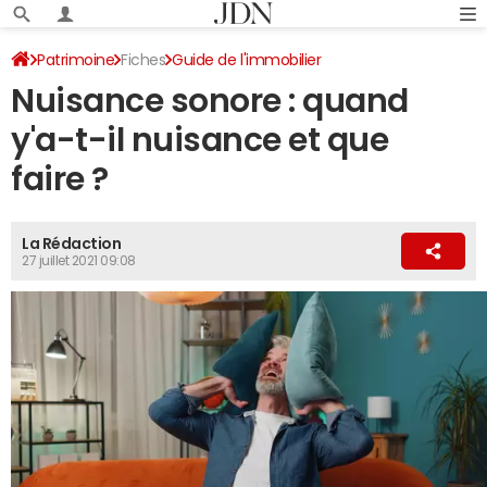
Patrimoine
Fiches
Guide de l'immobilier
Nuisance sonore : quand
Troubles de voisinage
y'a-t-il nuisance et que
faire ?
La Rédaction
27 juillet 2021 09:08