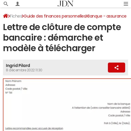
Fiches
Guide des finances personnelles
Banque - assurance
Lettre de clôture de compte
Relations avec sa banque
Clôture de compte
bancaire : démarche et
modèle à télécharger
Ingrid Pilard
8 décembre 2022 11:30