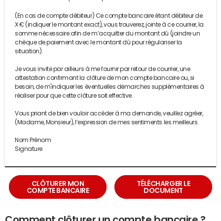
(En cas de compte débiteur) Ce compte bancaire étant débiteur de
X € (indiquer le montant exact), vous trouverez, jointe à ce courrier, la
somme nécessaire afin de m’acquitter du montant dû (joindre un
chèque de paiement avec le montant dû pour régulariser la
situation).
Je vous invite par ailleurs à me fournir par retour de courrier, une
attestation confirmant la clôture de mon compte bancaire ou, si
besoin, de m'indiquer les éventuelles démarches supplémentaires à
réaliser pour que cette clôture soit effective.
Vous priant de bien vouloir accéder à ma demande, veuillez agréer,
(Madame, Monsieur), l’expression de mes sentiments les meilleurs.
Nom Prénom
Signature
CLÔTURER MON
TÉLÉCHARGER LE
COMPTE BANCAIRE
DOCUMENT
Comment clôturer un compte bancaire ?