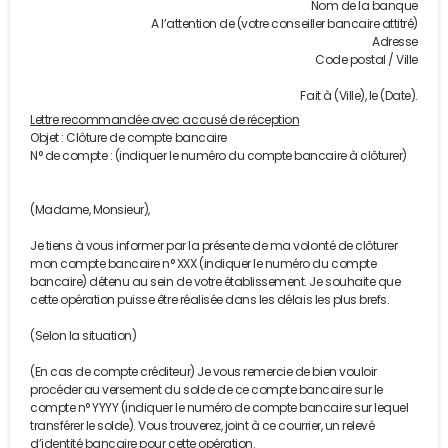
Nom de la banque
A l’attention de (votre conseiller bancaire attitré)
Adresse
Code postal / Ville
Fait à (Ville), le (Date).
Lettre recommandée avec accusé de réception
Objet : Clôture de compte bancaire
N° de compte : (indiquer le numéro du compte bancaire à clôturer)
(Madame, Monsieur),
Je tiens à vous informer par la présente de ma volonté de clôturer
mon compte bancaire n° XXX (indiquer le numéro du compte
bancaire) détenu au sein de votre établissement. Je souhaite que
cette opération puisse être réalisée dans les délais les plus brefs.
(Selon la situation)
(En cas de compte créditeur) Je vous remercie de bien vouloir
procéder au versement du solde de ce compte bancaire sur le
compte n° YYYY (indiquer le numéro de compte bancaire sur lequel
transférer le solde). Vous trouverez, joint à ce courrier, un relevé
d’identité bancaire pour cette opération.