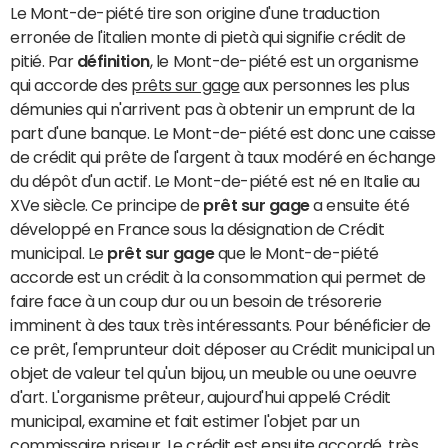
Le Mont-de-piété tire son origine d'une traduction
erronée de l'italien monte di pietà qui signifie crédit de
pitié. Par
définition
, le Mont-de-piété est un organisme
qui accorde des
prêts sur gage
aux personnes les plus
démunies qui n'arrivent pas à obtenir un emprunt de la
part d'une banque. Le Mont-de-piété est donc une caisse
de crédit qui prête de l'argent à taux modéré en échange
du dépôt d'un actif. Le Mont-de-piété est né en Italie au
XVe siècle. Ce principe de
prêt sur gage
a ensuite été
développé en France sous la désignation de Crédit
municipal. Le
prêt sur gage
que le Mont-de-piété
accorde est un crédit à la consommation qui permet de
faire face à un coup dur ou un besoin de trésorerie
imminent à des taux très intéressants. Pour bénéficier de
ce prêt, l'emprunteur doit déposer au Crédit municipal un
objet de valeur tel qu'un bijou, un meuble ou une oeuvre
d'art. L'organisme prêteur, aujourd'hui appelé Crédit
municipal, examine et fait estimer l'objet par un
commissaire priseur. Le crédit est ensuite accordé, très