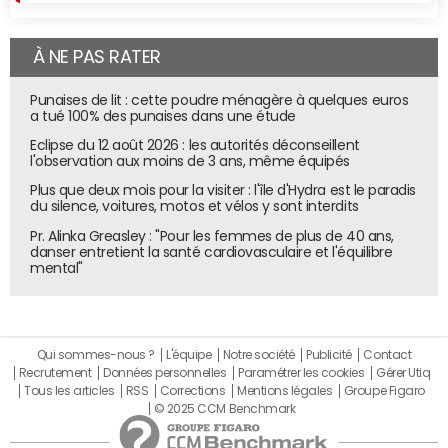
À NE PAS RATER
Punaises de lit : cette poudre ménagère à quelques euros
a tué 100% des punaises dans une étude
Eclipse du 12 août 2026 : les autorités déconseillent
l'observation aux moins de 3 ans, même équipés
Plus que deux mois pour la visiter : l'île d'Hydra est le paradis
du silence, voitures, motos et vélos y sont interdits
Pr. Alinka Greasley : "Pour les femmes de plus de 40 ans,
danser entretient la santé cardiovasculaire et l'équilibre
mental"
Qui sommes-nous ?
L'équipe
Notre société
Publicité
Contact
Recrutement
Données personnelles
Paramétrer les cookies
Gérer Utiq
Tous les articles
RSS
Corrections
Mentions légales
Groupe Figaro
© 2025 CCM Benchmark