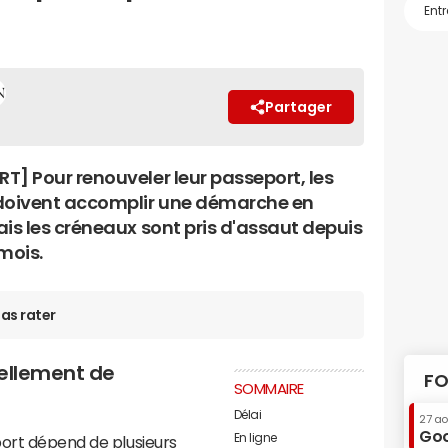
Partager
T] Pour renouveler leur passeport, les
doivent accomplir une démarche en
ais les créneaux sont pris d'assaut depuis
mois.
as rater
vellement de
FO
SOMMAIRE
Délai
27 a
Goo
En ligne
port dépend de plusieurs