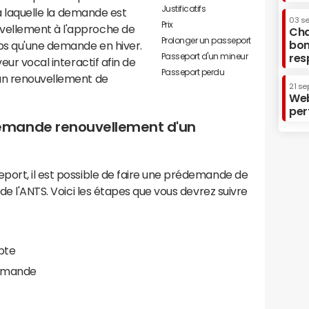
Justificatifs
 à laquelle la demande est
03 s
Prix
vellement à l'approche de
Cha
Prolonger un passeport
bon
mps qu'une demande en hiver.
Passeport d'un mineur
res
eur vocal interactif afin de
Passeport perdu
 un renouvellement de
21 se
Web
per
emande renouvellement d'un
port, il est possible de faire une prédemande de
 de l'ANTS. Voici les étapes que vous devrez suivre
pte
demande