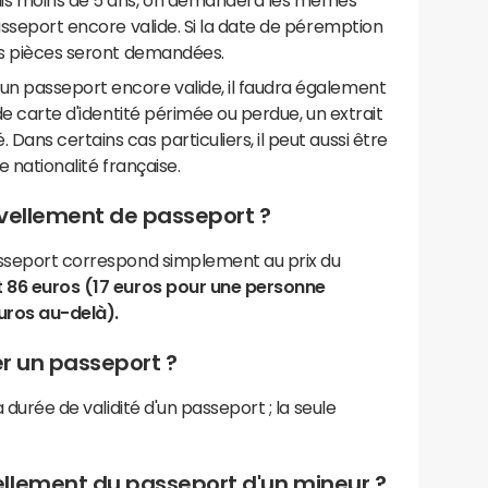
uis moins de 5 ans, on demandera les mêmes
passeport encore valide. Si la date de péremption
les pièces seront demandées.
n passeport encore valide, il faudra également
 de carte d'identité périmée ou perdue, un extrait
ans certains cas particuliers, il peut aussi être
e nationalité française.
ouvellement de passeport ?
asseport correspond simplement au prix du
 86 euros (17 euros pour une personne
uros au-delà).
er un passeport ?
a durée de validité d'un passeport ; la seule
llement du passeport d'un mineur ?