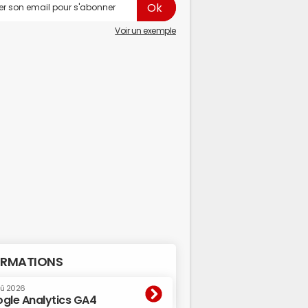
Voir un exemple
RMATIONS
oû 2026
gle Analytics GA4