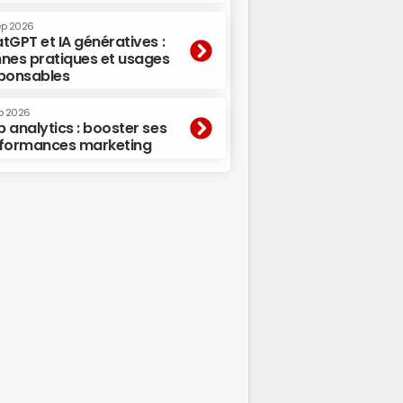
ep 2026
tGPT et IA génératives :
nes pratiques et usages
ponsables
p 2026
 analytics : booster ses
formances marketing