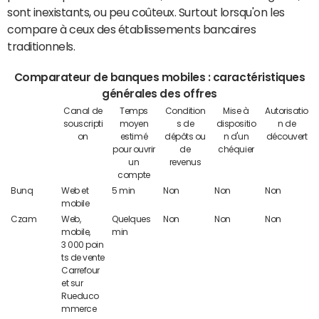
sont inexistants, ou peu coûteux. Surtout lorsqu'on les
compare à ceux des établissements bancaires
traditionnels.
Comparateur de banques mobiles : caractéristiques
générales des offres
Canal de
Temps
Condition
Mise à
Autorisatio
souscripti
moyen
s de
dispositio
n de
on
estimé
dépôts ou
n d'un
découvert
pour ouvrir
de
chéquier
un
revenus
compte
Bunq
Web et
5 min
Non
Non
Non
mobile
Czam
Web,
Quelques
Non
Non
Non
mobile,
min
3 000 poin
ts de vente
Carrefour
et sur
Rueduco
mmerce