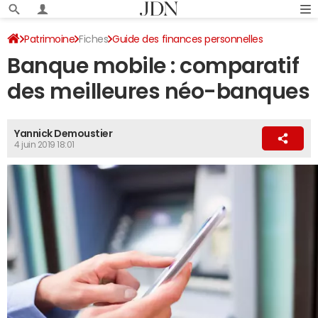
Patrimoine
Fiches
Guide des finances personnelles
Banque mobile : comparatif
Banque - assurance
Relations avec sa banque
des meilleures néo-banques
Yannick Demoustier
4 juin 2019 18:01