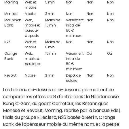
Morning
Web et
5 min
Non
Non
Non
mobile
Monese
Mobile
3 min
Non
Non
Non
Ma French
Web,
Moins de
Versement
Non
Non
Bank
mobile et
10 min
initial de
bureaux
50 €
de poste
minimum
N26
Web et
Moins de
Non
Non
Non
mobile
8 min
Orange
Web,
15 min
Versement
Oui
Oui
Bank
mobile et
initial de
boutiques
50 €
minimum
Revolut
Mobile
3 min
Dépôt de
Non
Non
salaire
Les tableaux ci-dessus et ci-dessous permettent de
comparer les offres de 8 d'entre elles : la Néerlandaise
Bunq, C-zam, du géant Carrefour, les Britanniques
Monese et Revolut, Morning, reprise par la banque Edel,
filiale du groupe E.Leclerc, N26 basée à Berlin, Orange
Bank, de l'opérateur mobile du même nom, et la petite