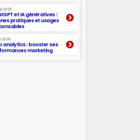
ep 2026
tGPT et IA génératives :
nes pratiques et usages
ponsables
p 2026
 analytics : booster ses
formances marketing