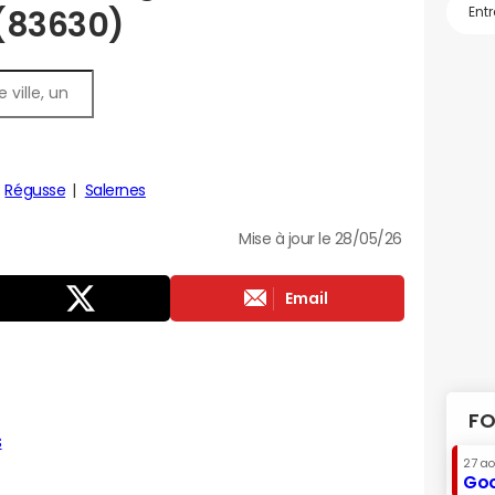
 (83630)
Régusse
Salernes
Mise à jour le 28/05/26
Email
FO
s
27 a
Goo