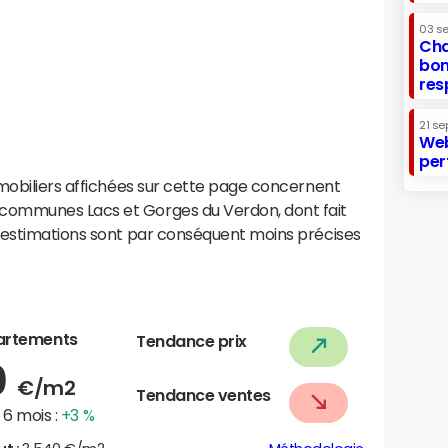
03 s
Cha
bon
res
21 se
Web
per
mobiliers affichées sur cette page concernent
communes Lacs et Gorges du Verdon, dont fait
 estimations sont par conséquent moins précises
artements
Tendance prix
0
€/m2
Tendance ventes
6 mois :
+3 %