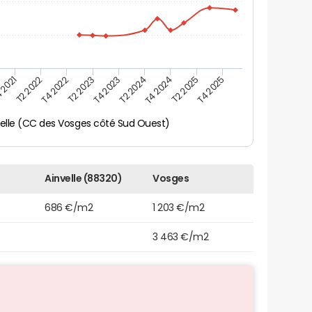
 2021
T2 2025
T4 2023
T2 2022
T4 2025
T2 2024
T4 2022
T4 2024
T2 2023
velle (CC des Vosges côté Sud Ouest)
Ainvelle (88320)
Vosges
686 €/m2
1 203 €/m2
3 463 €/m2