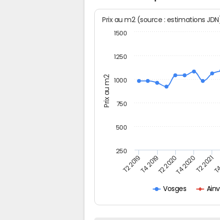
Prix au m2 (source : estimations JD
1500
1250
Prix au m2
1000
750
500
250
T4
T2 2020
T4 2020
T2 2019
T2 2021
T4 2019
Ain
Vosges