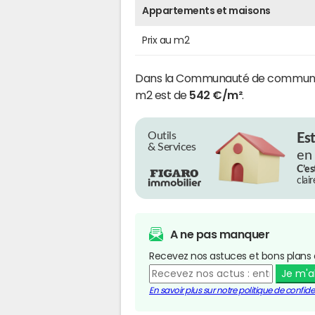
Appartements et maisons
Prix au m2
Dans la Communauté de communes 
m2 est de
542 €/m²
.
Outils
Es
& Services
en
C’es
clai
A ne pas manquer
Recevez nos astuces et bons plans 
Je m'
En savoir plus sur notre politique de confiden