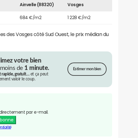
Ainvelle (88320)
Vosges
684 €/m2
1 228 €/m2
des Vosges côté Sud Ouest, le prix médian du
timez votre bien
 moins de
1 minute.
Estimer mon bien
t rapide, gratuit…
et ça peut
rement valoir le coup.
directement par e-mail.
abonne
tialité