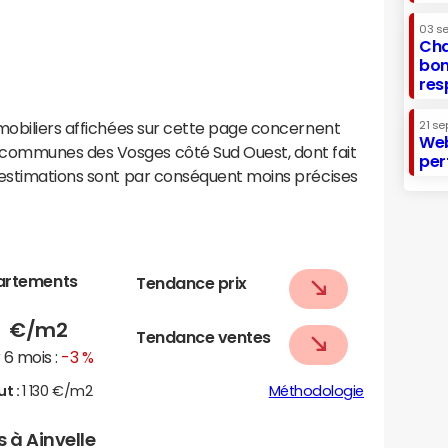
03 s
Cha
bon
res
mobiliers affichées sur cette page concernent
21 se
Web
communes des Vosges côté Sud Ouest, dont fait
per
 estimations sont par conséquent moins précises
artements
Tendance prix
4
€/m2
Tendance ventes
6 mois :
-3 %
ut :
1 130 €/m2
Méthodologie
s à Ainvelle