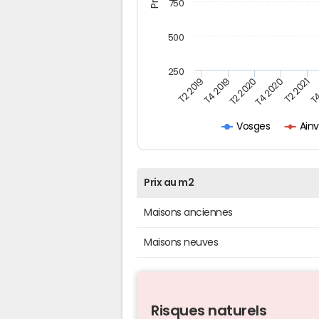
750
500
250
T4
T2 2020
T4 2020
T2 2019
T2 2021
T4 2019
Ain
Vosges
Prix au m2
Maisons anciennes
Maisons neuves
Risques naturels