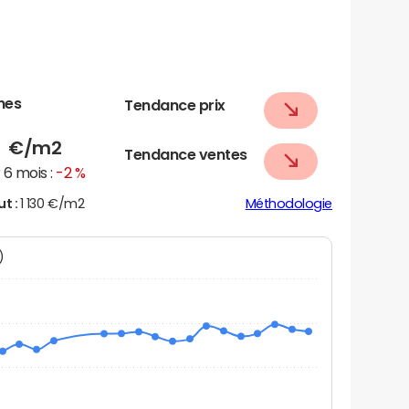
nes
Tendance prix
6
€/m2
Tendance ventes
6 mois :
-2 %
ut :
1 130 €/m2
Méthodologie
N)