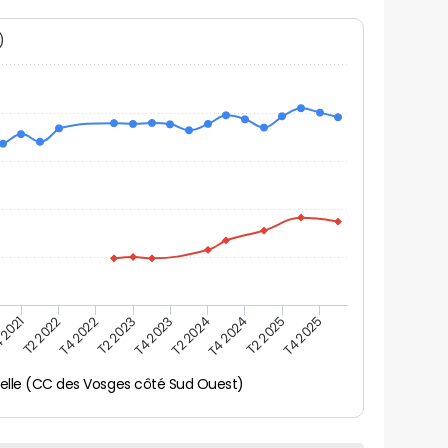
N)
 2021
T2 2025
T4 2023
T2 2022
T4 2025
T2 2024
T4 2022
T4 2024
T2 2023
velle (CC des Vosges côté Sud Ouest)