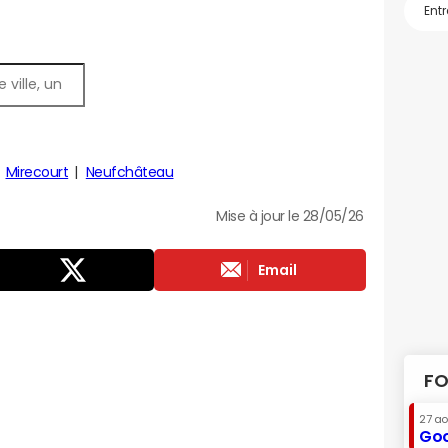
Mirecourt
Neufchâteau
Mise à jour le 28/05/26
Email
FO
27 a
Goo