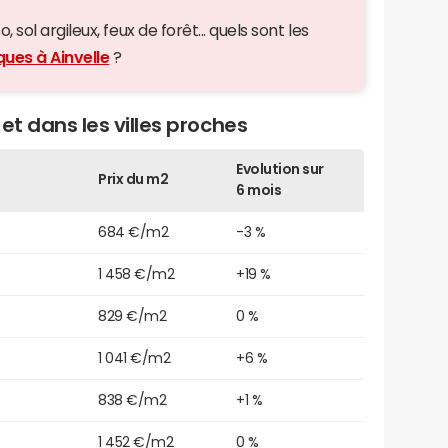
 sol argileux, feux de forêt... quels sont les
ques à Ainvelle
?
 et dans les villes proches
Evolution sur
Prix du m2
6 mois
684 €/m2
-3 %
1 458 €/m2
+19 %
829 €/m2
0 %
1 041 €/m2
+6 %
838 €/m2
+1 %
1 452 €/m2
0 %