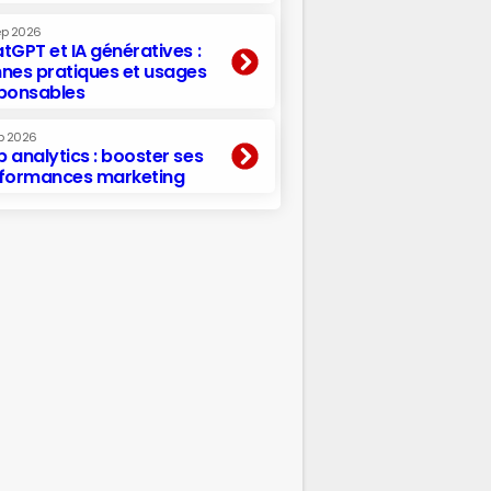
ep 2026
tGPT et IA génératives :
nes pratiques et usages
ponsables
p 2026
 analytics : booster ses
formances marketing