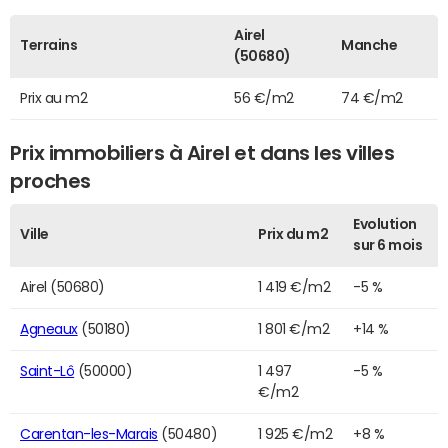
Airel
Terrains
Manche
(50680)
Prix au m2
56 €/m2
74 €/m2
Prix immobiliers à Airel et dans les villes
proches
Evolution
Ville
Prix du m2
sur 6 mois
Airel (50680)
1 419 €/m2
-5 %
Agneaux
(50180)
1 801 €/m2
+14 %
Saint-Lô
(50000)
1 497
-5 %
€/m2
Carentan-les-Marais
(50480)
1 925 €/m2
+8 %