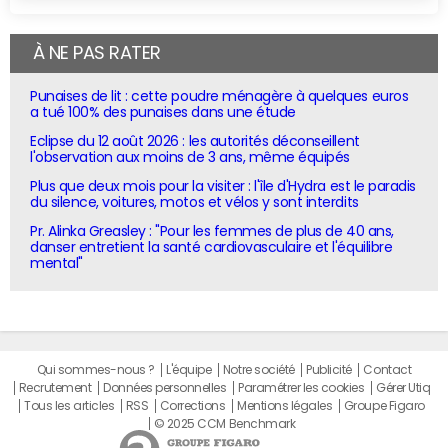
À NE PAS RATER
Punaises de lit : cette poudre ménagère à quelques euros
a tué 100% des punaises dans une étude
Eclipse du 12 août 2026 : les autorités déconseillent
l'observation aux moins de 3 ans, même équipés
Plus que deux mois pour la visiter : l'île d'Hydra est le paradis
du silence, voitures, motos et vélos y sont interdits
Pr. Alinka Greasley : "Pour les femmes de plus de 40 ans,
danser entretient la santé cardiovasculaire et l'équilibre
mental"
Qui sommes-nous ?
L'équipe
Notre société
Publicité
Contact
Recrutement
Données personnelles
Paramétrer les cookies
Gérer Utiq
Tous les articles
RSS
Corrections
Mentions légales
Groupe Figaro
© 2025 CCM Benchmark