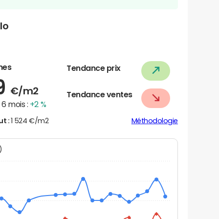
lo
nes
Tendance prix
9
€/m2
Tendance ventes
6 mois :
+2 %
ut :
1 524 €/m2
Méthodologie
N)