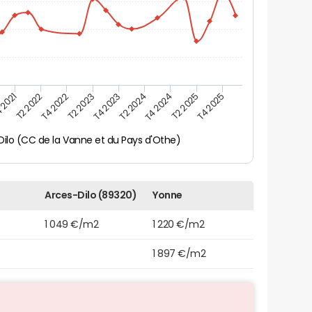
 2021
T2 2025
T4 2023
T2 2022
T4 2025
T2 2024
T4 2022
T4 2024
T2 2023
Dilo (CC de la Vanne et du Pays d'Othe)
Arces-Dilo (89320)
Yonne
1 049 €/m2
1 220 €/m2
1 897 €/m2