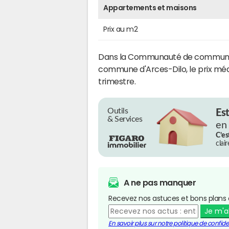
Appartements et maisons
Prix au m2
Dans la Communauté de communes d
commune d'Arces-Dilo, le prix mé
trimestre.
Outils
Es
& Services
en
C’es
clai
A ne pas manquer
Recevez nos astuces et bons plans 
Je m'
En savoir plus sur notre politique de confiden