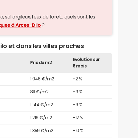
 sol argileux, feux de forêt... quels sont les
ques à Arces-Dilo
?
lo et dans les villes proches
Evolution sur
Prix du m2
6 mois
1 046 €/m2
+2 %
811 €/m2
+9 %
1 144 €/m2
+9 %
1 216 €/m2
+12 %
1 359 €/m2
+10 %