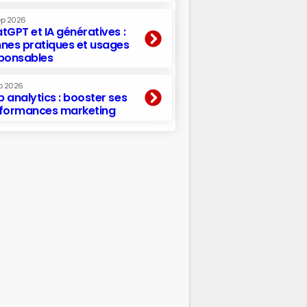
ep 2026
tGPT et IA génératives :
nes pratiques et usages
ponsables
p 2026
 analytics : booster ses
formances marketing