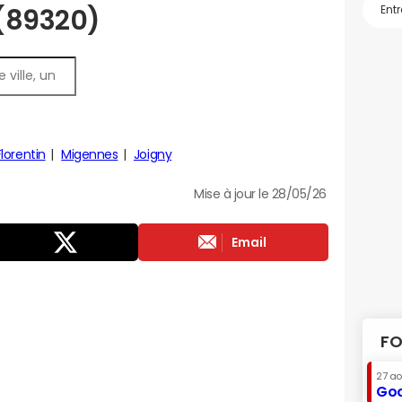
 (89320)
lorentin
Migennes
Joigny
Mise à jour le 28/05/26
Email
FO
27 a
Goo