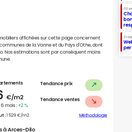
03 s
Cha
bon
res
mobiliers affichées sur cette page concernent
21 se
Web
communes de la Vanne et du Pays d'Othe, dont
per
lo. Nos estimations sont par conséquent moins
mune.
artements
Tendance prix
6
€/m2
Tendance ventes
6 mois :
+2 %
ut :
1 529 €/m2
Méthodologie
s à Arces-Dilo