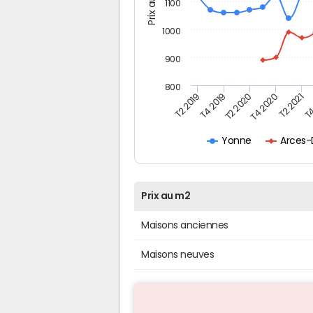
Prix au m2
1100
1000
900
800
T4
T2 2020
T4 2020
T2 2019
T2 2021
T4 2019
Arces-
Yonne
Prix au m2
Maisons anciennes
Maisons neuves