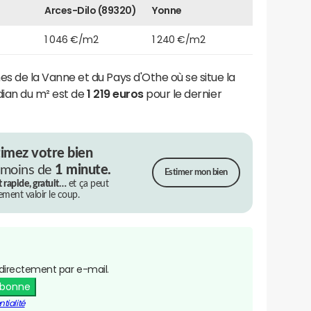
Arces-Dilo (89320)
Yonne
1 046 €/m2
1 240 €/m2
e la Vanne et du Pays d'Othe où se situe la
dian du m² est de
1 219 euros
pour le dernier
timez votre bien
 moins de
1 minute.
Estimer mon bien
t rapide, gratuit…
et ça peut
rement valoir le coup.
directement par e-mail.
abonne
tialité