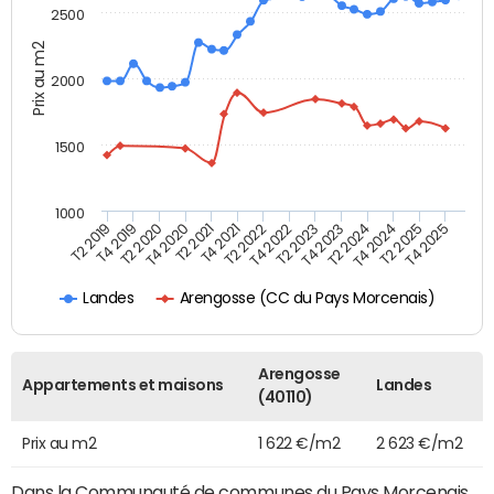
2500
Prix au m2
2000
1500
1000
T4 2021
T2 2025
T2 2019
T4 2022
T2 2020
T4 2023
T2 2021
T4 2024
T2 2022
T4 2025
T4 2019
T2 2023
T4 2020
T2 2024
Arengosse (CC du Pays Morcenais)
Landes
Arengosse
Appartements et maisons
Landes
(40110)
Prix au m2
1 622 €/m2
2 623 €/m2
Dans la Communauté de communes du Pays Morcenais,