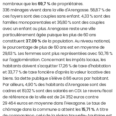
nombreux que les
69,7 %
de propriétaires.
336 ménages vivent dans la ville d'Arengosse. 58,87 % de
ces foyers sont des couples sans enfant. 4,33 % sont des
familles monoparentales et 36,80 % sont des couples
avec un enfant ou plus. Arengosse reste une ville
particulièrement âgée puisque les plus de 60 ans
constituent
37,09 %
de la population. Au niveau national,
le pourcentage de plus de 60 ans est en moyenne de
29,63 %. Les femmes sont plus représentées avec 50,78 %
sur l'agglomération. Concernant les impôts locaux, les
habitants doivent s'acquitter 17,26 % de taxe d'habitation
et 33,77 % de taxe foncière d'après la valeur locative des
biens. Sa dette publique s'élève à 86 euros par habitant.
Par ailleurs, 4,90 % des habitants d'Arengosse sont des
cadres et 81,02 % sont des salariés en CDI. Le revenu fiscal
de référence de la ville est de 24 352 euros contre
29 464 euros en moyenne dans l'Hexagone. Le taux de
chômage dans la commune a atteint les
15,71 %
. A titre
de comparaison, celui de la région Nouvelle-Aquitaine est