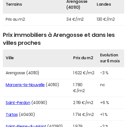
Arengosse
Terrains
Landes
(40110)
Prix au m2
34 €/m2
130 €/m2
Prix immobiliers à Arengosse et dans les
villes proches
Evolution
Ville
Prix du m2
sur 6 mois
Arengosse (40110)
1 622 €/m2
-3 %
Morcenx-la-Nouvelle
(40110)
1 780
nc
€/m2
Saint-Perdon
(40090)
2 119 €/m2
+6 %
Tartas
(40400)
1 714 €/m2
+1 %
Saint-Pierre-du-Mont
(40280)
1 979
-2 %