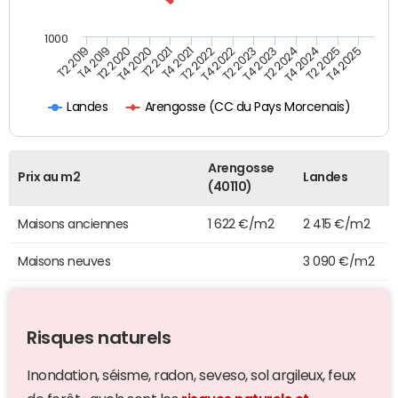
1000
T4 2021
T2 2025
T2 2019
T4 2022
T2 2020
T4 2023
T2 2021
T4 2024
T2 2022
T4 2025
T4 2019
T2 2023
T4 2020
T2 2024
Arengosse (CC du Pays Morcenais)
Landes
Arengosse
Prix au m2
Landes
(40110)
Maisons anciennes
1 622 €/m2
2 415 €/m2
Maisons neuves
3 090 €/m2
Risques naturels
Inondation, séisme, radon, seveso, sol argileux, feux