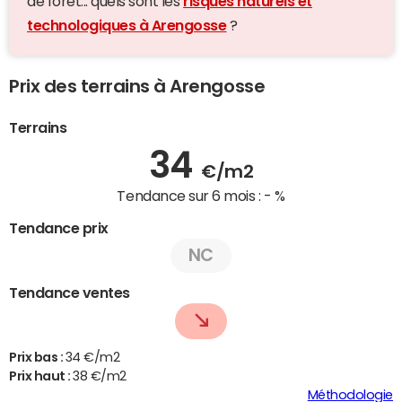
de forêt... quels sont les
risques naturels et
technologiques à Arengosse
?
Prix des terrains à Arengosse
Terrains
34
€/m2
Tendance sur 6 mois :
- %
Tendance prix
NC
Tendance ventes
Prix bas :
34 €/m2
Prix haut :
38 €/m2
Méthodologie