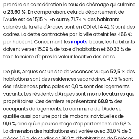
prendre en considération le taux de chômage qui culmine
à
23,60 %
. En comparaison, celui du département de
l'Aude est de 15,15 %. En outre, 71,74 % des habitants
salariés de la ville d'Arques sont en CDI et 14,42 % sont des
cadres. La dette contractée par la ville atteint les 488 €
par habitant. Concernant les
impôts
locaux, les habitants
doivent verser 15,09 % de taxe d'habitation et 60,38 % de
taxe foncière d'après la valeur locative des biens.
De plus, Arques est un site de vacances vu que
52,5 %
des
habitations sont des résidences secondaires, 47,5 % sont
des résidences principales et 0,0 % sont des logements
vacants. Les résidents d'Arques sont moins locataires que
propriétaires. Ces derniers représentant
68,8 %
des
occupants de logements. La commune de l'Aude se
qualifie aussi par une part de maisons individuelles de
91,6 %, ainsi qu'un pourcentage d’appartements de 6,8 %.
La dimension des habitations est variée avec 28,0 % de 3
pièces, 1,6 % de studios et 39,2 % d’habitations de 5 pièces