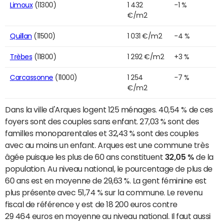
Limoux
(11300)
1 432
-1 %
€/m2
Quillan
(11500)
1 031 €/m2
-4 %
Trèbes
(11800)
1 292 €/m2
+3 %
Carcassonne
(11000)
1 254
-7 %
€/m2
Dans la ville d'Arques logent 125 ménages. 40,54 % de ces
foyers sont des couples sans enfant. 27,03 % sont des
familles monoparentales et 32,43 % sont des couples
avec au moins un enfant. Arques est une commune très
âgée puisque les plus de 60 ans constituent
32,05 %
de la
population. Au niveau national, le pourcentage de plus de
60 ans est en moyenne de 29,63 %. La gent féminine est
plus présente avec 51,74 % sur la commune. Le revenu
fiscal de référence y est de 18 200 euros contre
29 464 euros en moyenne au niveau national. Il faut aussi