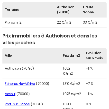
Authoison
Haute-
Terrains
(70190)
Saône
Prix au m2
22 €/m2
33 €/m2
Prix immobiliers à Authoison et dans les
villes proches
Evolution
Ville
Prix du m2
sur 6 mois
Authoison (70190)
1 029
-11 %
€/m2
Échenoz-la-Méline
(70000)
1 310 €/m2
-7 %
Vesoul
(70000)
1 025 €/m2
-11 %
Port-sur-Saône
(70170)
1 090
0 %