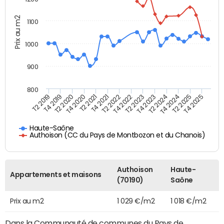
Prix au m2
1100
1000
900
800
T4 2021
T2 2025
T2 2019
T4 2022
T2 2020
T4 2023
T2 2021
T4 2024
T2 2022
T4 2025
T4 2019
T2 2023
T4 2020
T2 2024
Haute-Saône
Authoison (CC du Pays de Montbozon et du Chanois)
Authoison
Haute-
Appartements et maisons
(70190)
Saône
Prix au m2
1 029 €/m2
1 018 €/m2
Dans la Communauté de communes du Pays de