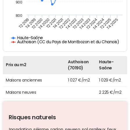
900
800
T4 2021
T2 2025
T2 2019
T4 2022
T2 2020
T4 2023
T2 2021
T4 2024
T2 2022
T4 2025
T4 2019
T2 2023
T4 2020
T2 2024
Haute-Saône
Authoison (CC du Pays de Montbozon et du Chanois)
Authoison
Haute-
Prix au m2
(70190)
Saône
Maisons anciennes
1 027 €/m2
1 029 €/m2
Maisons neuves
2 225 €/m2
Risques naturels
Inondation, séisme, radon, seveso, sol argileux, feux