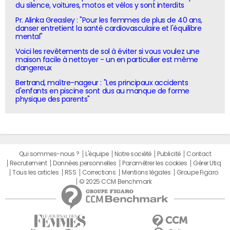
du silence, voitures, motos et vélos y sont interdits
Pr. Alinka Greasley : "Pour les femmes de plus de 40 ans,
danser entretient la santé cardiovasculaire et l'équilibre
mental"
Voici les revêtements de sol à éviter si vous voulez une
maison facile à nettoyer - un en particulier est même
dangereux
Bertrand, maître-nageur : "Les principaux accidents
d'enfants en piscine sont dus au manque de forme
physique des parents"
Qui sommes-nous ?
L'équipe
Notre société
Publicité
Contact
Recrutement
Données personnelles
Paramétrer les cookies
Gérer Utiq
Tous les articles
RSS
Corrections
Mentions légales
Groupe Figaro
© 2025 CCM Benchmark