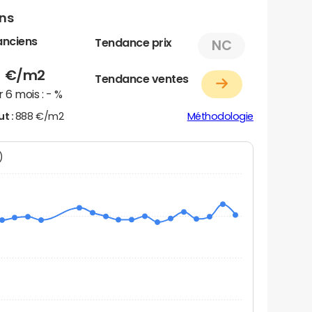
ens
anciens
Tendance prix
NC
8
€/m2
Tendance ventes
 6 mois :
- %
ut :
888 €/m2
Méthodologie
N)