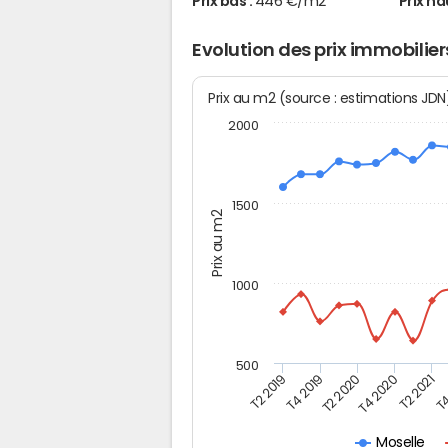
Prix bas :
446 €/m2
Prix ha
Evolution des prix immobilier
Prix au m2 (source : estimations JD
2000
1500
Prix au m2
1000
500
T4
T2 2020
T4 2020
T2 2019
T2 2021
T4 2019
Moselle