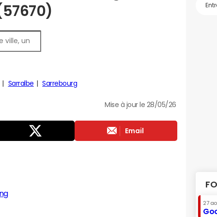
 (57670)
Sarralbe
Sarrebourg
Mise à jour le 28/05/26
Email
FO
ing
27 a
Goo