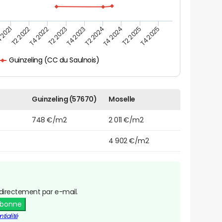
 2021
T2 2025
T4 2023
T2 2022
T4 2025
T2 2024
T4 2022
T4 2024
T2 2023
Guinzeling (CC du Saulnois)
Guinzeling (57670)
Moselle
748 €/m2
2 011 €/m2
4 902 €/m2
directement par e-mail.
abonne
tialité