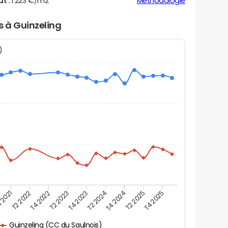
ut :
1 223 €/m2
Méthodologie
s à Guinzeling
N)
 2021
T2 2025
T4 2023
T2 2022
T4 2025
T2 2024
T4 2022
T4 2024
T2 2023
Guinzeling (CC du Saulnois)