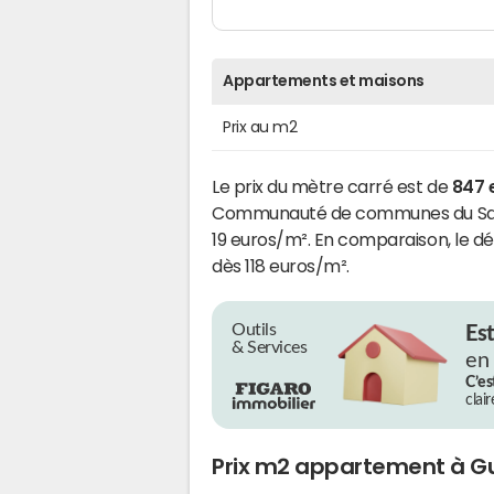
Appartements et maisons
Prix au m2
Le prix du mètre carré est de
847 
Communauté de communes du Saulnoi
19 euros/m². En comparaison, le d
dès 118 euros/m².
Outils
Es
& Services
en
C’es
clai
Prix m2 appartement à Gu