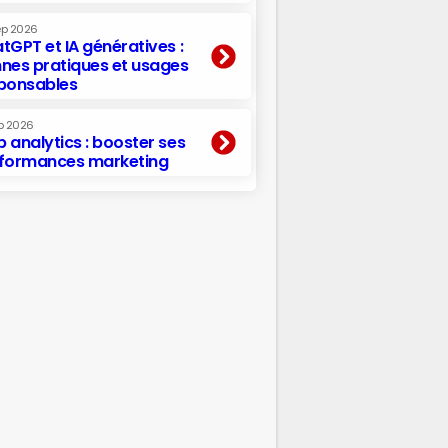
ep 2026
tGPT et IA génératives :
nes pratiques et usages
ponsables
p 2026
 analytics : booster ses
formances marketing