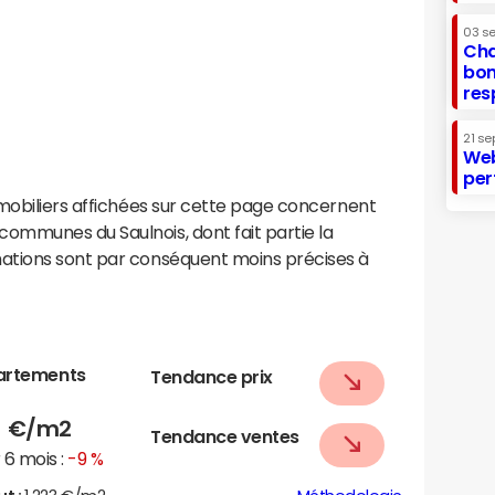
03 s
Cha
bon
res
21 se
Web
per
mobiliers affichées sur cette page concernent
mmunes du Saulnois, dont fait partie la
ations sont par conséquent moins précises à
artements
Tendance prix
5
€/m2
Tendance ventes
6 mois :
-9 %