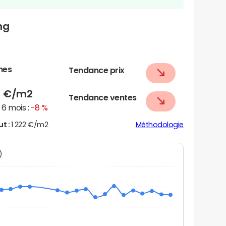
ng
nes
Tendance prix
8
€/m2
Tendance ventes
6 mois :
-8 %
ut :
1 222 €/m2
Méthodologie
N)