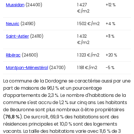
Mussidan
(24400)
1 427
+12 %
€/m2
Neuvic
(24190)
1 502 €/m2
+4 %
Saint-Astier
(24110)
1 432
+11 %
€/m2
Ribérac
(24600)
1 323 €/m2
+20 %
Montpon-Ménestérol
(24700)
1 181 €/m2
-5 %
La commune de la Dordogne se caractérise aussi par une
part de maisons de 96,1 % et un pourcentage
d’appartements de 2,3 %. Le nombre d'habitations de la
commune s'est accru de 1,2 % sur cinq ans. Les habitants
de Beauronne sont plus nombreux à être propriétaires
(
76,8 %
). De surcroît, 69,9 % des habitations sont des
résidences principales et 10,0 % sont des logements
vacants. La taille des habitations varie avec 11,6 % de 3