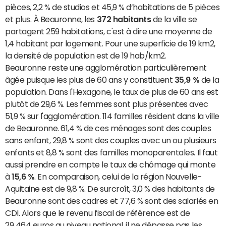
pièces, 2,2 % de studios et 45,9 % d’habitations de 5 pièces
et plus. À Beauronne, les
372 habitants
de la ville se
partagent 259 habitations, c'est à dire une moyenne de
1,4 habitant par logement. Pour une superficie de 19 km2,
la densité de population est de 19 hab/km2.
Beauronne reste une agglomération particulièrement
âgée puisque les plus de 60 ans y constituent
35,9 %
de la
population. Dans l'Hexagone, le taux de plus de 60 ans est
plutôt de 29,6 %. Les femmes sont plus présentes avec
51,9 % sur l'agglomération. 114 familles résident dans la ville
de Beauronne. 61,4 % de ces ménages sont des couples
sans enfant, 29,8 % sont des couples avec un ou plusieurs
enfants et 8,8 % sont des familles monoparentales. Il faut
aussi prendre en compte le taux de chômage qui monte
à
15,6 %
. En comparaison, celui de la région Nouvelle-
Aquitaine est de 9,8 %. De surcroît, 3,0 % des habitants de
Beauronne sont des cadres et 77,6 % sont des salariés en
CDI. Alors que le revenu fiscal de référence est de
29 464 euros au niveau national, il ne dépasse pas les