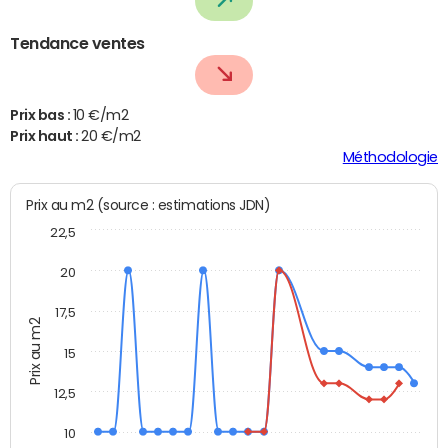
Tendance ventes
Prix bas :
10 €/m2
Prix haut :
20 €/m2
Méthodologie
Prix au m2 (source : estimations JDN)
22,5
20
17,5
Prix au m2
15
12,5
10