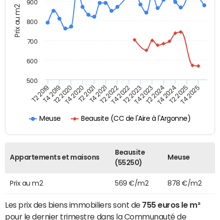
900
Prix au m2
800
700
600
500
T4 2021
T2 2025
T2 2019
T4 2022
T2 2020
T4 2023
T2 2021
T4 2024
T2 2022
T4 2025
T4 2019
T2 2023
T4 2020
T2 2024
Beausite (CC de l'Aire à l'Argonne)
Meuse
Beausite
Appartements et maisons
Meuse
(55250)
Prix au m2
569 €/m2
878 €/m2
Les prix des biens immobiliers sont de
755 euros le m²
pour le dernier trimestre dans la Communauté de