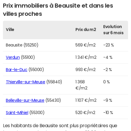
Prix immobiliers à Beausite et dans les
villes proches
Evolution
Ville
Prix du m2
sur 6 mois
Beausite (55250)
569 €/m2
-23 %
Verdun
(55100)
1 341 €/m2
-4 %
Bar-le-Duc
(55000)
993 €/m2
-2 %
Thierville-sur-Meuse
(55840)
1 368
0 %
€/m2
Belleville-sur-Meuse
(55430)
1 107 €/m2
-9 %
Saint-Mihiel
(55300)
520 €/m2
-10 %
Les habitants de Beausite sont plus propriétaires que