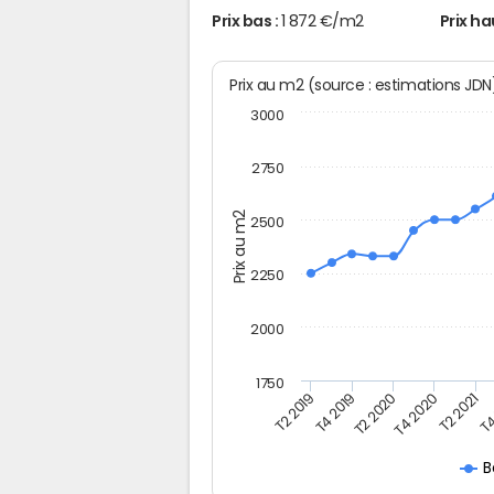
Prix bas :
1 872 €/m2
Prix ha
Prix au m2 (source : estimations JD
3000
2750
Prix au m2
2500
2250
2000
1750
T4
T2 2021
T4 2020
T2 2020
T4 2019
T2 2019
B