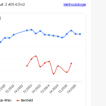
ut :
2 405 €/m2
Méthodologie
N)
 2021
T2 2025
T4 2024
T2 2024
T4 2023
T2 2023
T4 2022
T2 2022
T4 2025
as-Rhin
Benfeld