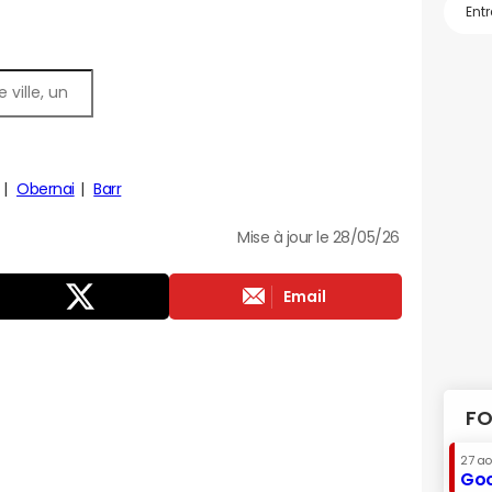
Obernai
Barr
Mise à jour le 28/05/26
Email
FO
27 a
Goo