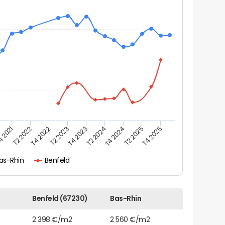
 2021
T2 2022
T4 2022
T2 2023
T4 2023
T2 2024
T4 2024
T2 2025
T4 2025
as-Rhin
Benfeld
Benfeld (67230)
Bas-Rhin
2 398 €/m2
2 560 €/m2