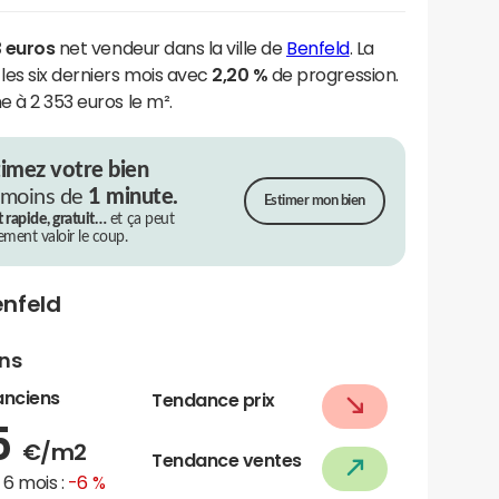
3 euros
net vendeur dans la ville de
Benfeld
. La
les six derniers mois avec
2,20 %
de progression.
e à 2 353 euros le m².
timez votre bien
 moins de
1 minute.
Estimer mon bien
t rapide, gratuit…
et ça peut
rement valoir le coup.
enfeld
ens
anciens
Tendance prix
5
€/m2
Tendance ventes
6 mois :
-6 %