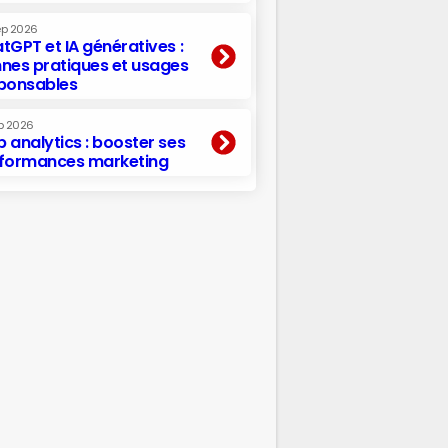
ep 2026
tGPT et IA génératives :
nes pratiques et usages
ponsables
p 2026
 analytics : booster ses
formances marketing