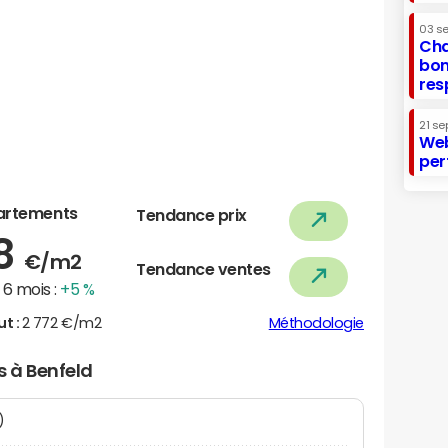
03 s
Cha
bon
res
21 se
Web
per
artements
Tendance prix
98
€/m2
Tendance ventes
6 mois :
+5 %
ut :
2 772 €/m2
Méthodologie
s à Benfeld
N)