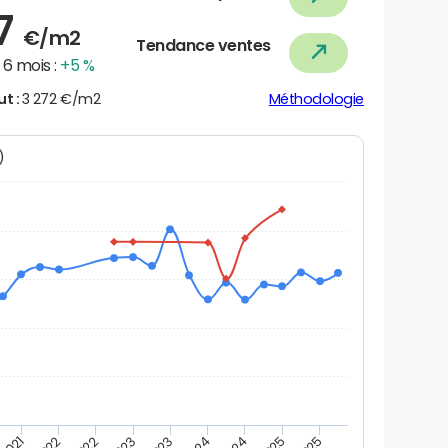
87
€/m2
Tendance ventes
6 mois :
+5 %
ut :
3 272 €/m2
Méthodologie
N)