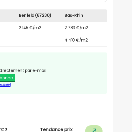
Benfeld (67230)
Bas-Rhin
2 145 €/m2
2 783 €/m2
4 410 €/m2
directement par e-mail.
abonne
tialité
nes
Tendance prix