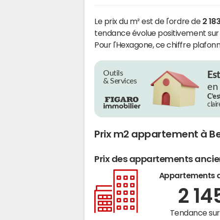
Le prix du m² est de l'ordre de
2 18
tendance évolue positivement sur 
Pour l'Hexagone, ce chiffre plafonn
Outils
Es
& Services
en
C’es
clai
Prix m2 appartement à B
Prix des appartements anci
Appartements 
2 14
Tendance sur 