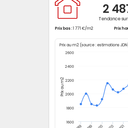
2 4
Tendance sur 
Prix bas :
1 771 €/m2
Prix ha
Prix au m2 (source : estimations JD
2600
2400
Prix au m2
2200
2000
1800
1600