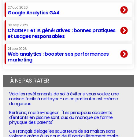
27 aoû 2026
Google Analytics GA4
03 sep 2026
ChatGPT et IA génératives : bonnes pratiques
et usages responsables
21 sep 2026
Web analytics : booster ses performances
marketing
À NE PAS RATER
Voici les revêtements de sol à éviter si vous voulez une
maison facile à nettoyer - un en particulier est même
dangereux
Bertrand, maître-nageur : "Les principaux accidents
d'enfants en piscine sont dus au manque de forme
physique des parents"
Ce Français déloge les squatteurs de sa maison sans
violence grâce à un coup de fil particulièrement malin