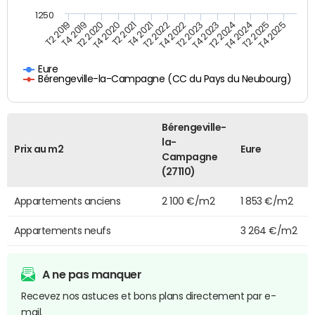
1250
T4 2021
T2 2025
T2 2019
T4 2022
T2 2020
T4 2023
T2 2021
T4 2024
T2 2022
T4 2025
T4 2019
T2 2023
T4 2020
T2 2024
Eure
Bérengeville-la-Campagne (CC du Pays du Neubourg)
Bérengeville-
la-
Prix au m2
Eure
Campagne
(27110)
Appartements anciens
2 100 €/m2
1 853 €/m2
Appartements neufs
3 264 €/m2
A ne pas manquer
Recevez nos astuces et bons plans directement par e-
mail.