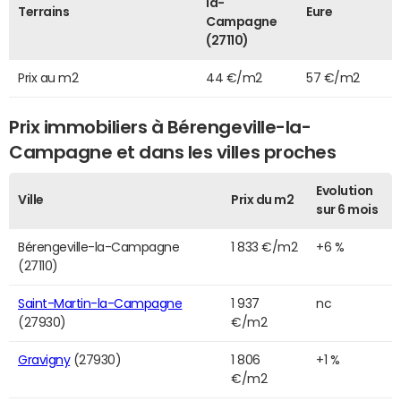
la-
Terrains
Eure
Campagne
(27110)
Prix au m2
44 €/m2
57 €/m2
Prix immobiliers à Bérengeville-la-
Campagne et dans les villes proches
Evolution
Ville
Prix du m2
sur 6 mois
Bérengeville-la-Campagne
1 833 €/m2
+6 %
(27110)
Saint-Martin-la-Campagne
1 937
nc
(27930)
€/m2
Gravigny
(27930)
1 806
+1 %
€/m2