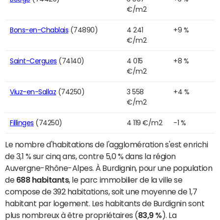
€/m2
Bons-en-Chablais
(74890)
4 241
+9 %
€/m2
Saint-Cergues
(74140)
4 015
+8 %
€/m2
Viuz-en-Sallaz
(74250)
3 558
+4 %
€/m2
Fillinges
(74250)
4 119 €/m2
-1 %
Le nombre d'habitations de l'agglomération s'est enrichi
de 3,1 % sur cinq ans, contre 5,0 % dans la région
Auvergne-Rhône-Alpes. À Burdignin, pour une population
de
688 habitants
, le parc immobilier de la ville se
compose de 392 habitations, soit une moyenne de 1,7
habitant par logement. Les habitants de Burdignin sont
plus nombreux à être propriétaires (
83,9 %
). La