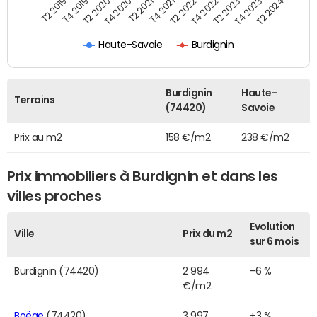
T2 2022
T2 2023
T2 2024
T4 2019
T4 2020
T4 2021
T4 2022
T4 2023
T2 2019
T2 2020
T2 2021
Haute-Savoie
Burdignin
Burdignin
Haute-
Terrains
(74420)
Savoie
Prix au m2
158 €/m2
238 €/m2
Prix immobiliers à Burdignin et dans les
villes proches
Evolution
Ville
Prix du m2
sur 6 mois
Burdignin (74420)
2 994
-6 %
€/m2
Boëge
(74420)
3 997
+3 %