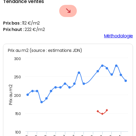
Tendance ventes
Prix bas :
112 €/m2
Prix haut :
222 €/m2
Méthodologie
Prix au m2 (source : estimations JDN)
300
250
Prix au m2
200
150
100