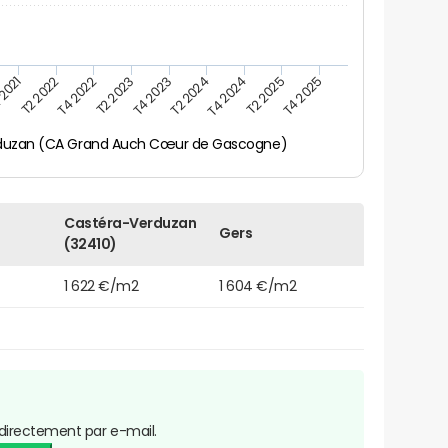
 2021
T2 2025
T4 2022
T4 2023
T4 2024
T2 2022
T4 2025
T2 2023
T2 2024
duzan (CA Grand Auch Cœur de Gascogne)
Castéra-Verduzan
Gers
(32410)
1 622 €/m2
1 604 €/m2
directement par e-mail.