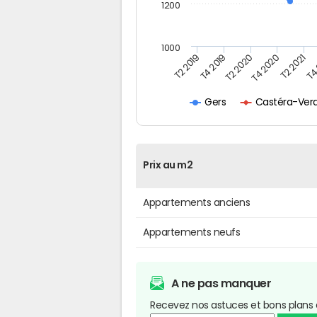
1200
1000
T4
T2 2019
T2 2020
T2 2021
T4 2019
T4 2020
Castéra-Ver
Gers
Prix au m2
Appartements anciens
Appartements neufs
A ne pas manquer
Recevez nos astuces et bons plans 