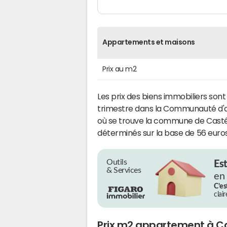
Appartements et maisons
Prix au m2
Les prix des biens immobiliers son
trimestre dans la Communauté d
où se trouve la commune de Castér
déterminés sur la base de 56 euros
Outils
Es
& Services
en
C’es
clai
Prix m2 appartement à C