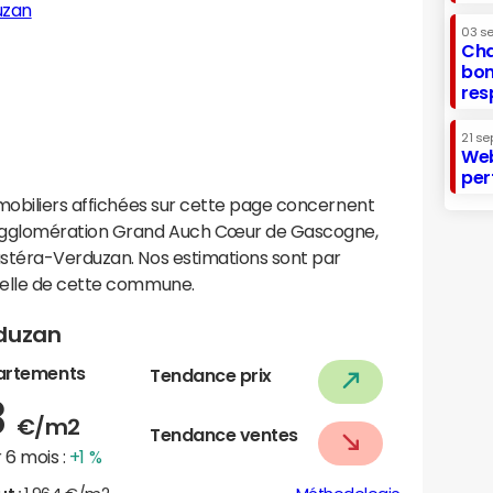
uzan
03 s
Cha
bon
res
21 se
Web
per
mobiliers affichées sur cette page concernent
agglomération Grand Auch Cœur de Gascogne,
stéra-Verduzan. Nos estimations sont par
helle de cette commune.
rduzan
artements
Tendance prix
8
€/m2
Tendance ventes
 6 mois :
+1 %