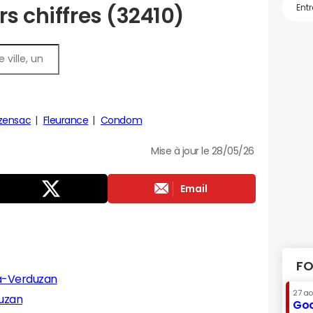
rs chiffres (32410)
zensac
Fleurance
Condom
Mise à jour le 28/05/26
Email
FO
a-Verduzan
27 a
uzan
Goo