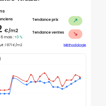
ens
anciens
Tendance prix
2
€/m2
Tendance ventes
6 mois :
+3 %
ut :
1 871 €/m2
Méthodologie
N)