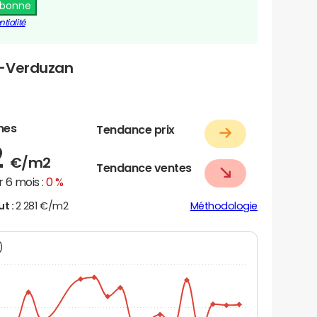
abonne
tialité
a-Verduzan
nes
Tendance prix
2
€/m2
Tendance ventes
 6 mois :
0 %
ut :
2 281 €/m2
Méthodologie
N)