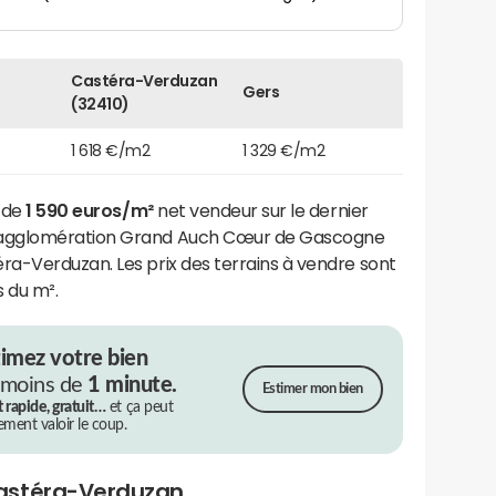
Castéra-Verduzan
Gers
(32410)
1 618 €/m2
1 329 €/m2
t de
1 590 euros/m²
net vendeur sur le dernier
'agglomération Grand Auch Cœur de Gascogne
a-Verduzan. Les prix des terrains à vendre sont
 du m².
timez votre bien
 moins de
1 minute.
Estimer mon bien
t rapide, gratuit…
et ça peut
rement valoir le coup.
astéra-Verduzan