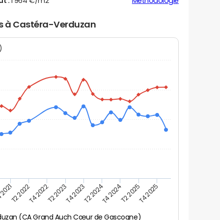
ut :
1 964 €/m2
Méthodologie
ers à Castéra-Verduzan
N)
 2021
T2 2025
T4 2023
T2 2022
T4 2025
T2 2024
T4 2022
T4 2024
T2 2023
duzan (CA Grand Auch Cœur de Gascogne)