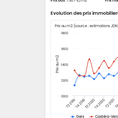
Prix bas :
1 307 €/m2
Prix ha
Evolution des prix immobili
Prix au m2 (source : estimations JD
1800
1600
Prix au m2
1400
1200
1000
T4
T2 2020
T4 2020
T2 2019
T2 2021
T4 2019
Castéra-Ver
Gers