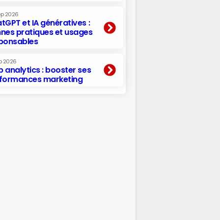
ep 2026
tGPT et IA génératives :
nes pratiques et usages
ponsables
p 2026
 analytics : booster ses
formances marketing