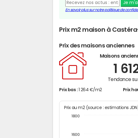
Je m'
En savoir plus sur notre politique de confiden
Prix m2 maison à Castér
Prix des maisons anciennes
Maisons ancien
1 61
Tendance sur
Prix bas :
1 264 €/m2
Prix ha
Prix au m2 (source : estimations JD
1800
1600