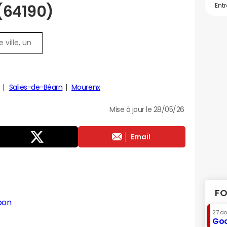
 (64190)
Salies-de-Béarn
Mourenx
Mise à jour le 28/05/26
Email
FO
bon
27 a
Goo