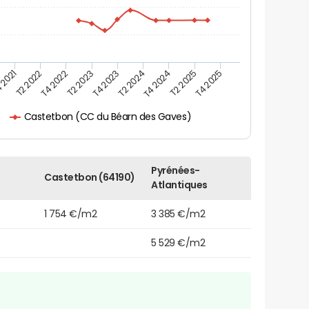
 2021
T2 2025
T4 2023
T2 2022
T4 2025
T2 2024
T4 2022
T4 2024
T2 2023
Castetbon (CC du Béarn des Gaves)
Pyrénées-
Castetbon (64190)
Atlantiques
1 754 €/m2
3 385 €/m2
5 529 €/m2