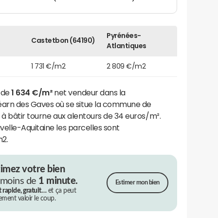
Pyrénées-
Castetbon (64190)
Atlantiques
1 731 €/m2
2 809 €/m2
t de
1 634 €/m²
net vendeur dans la
n des Gaves où se situe la commune de
s à bâtir tourne aux alentours de 34 euros/m².
elle-Aquitaine les parcelles sont
m2.
timez votre bien
 moins de
1 minute.
Estimer mon bien
t rapide, gratuit…
et ça peut
rement valoir le coup.