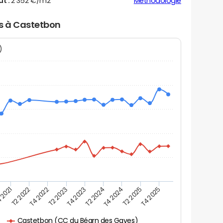
ut :
2 352 €/m2
Méthodologie
rs à Castetbon
N)
 2021
T2 2025
T4 2023
T2 2022
T4 2025
T2 2024
T4 2022
T4 2024
T2 2023
Castetbon (CC du Béarn des Gaves)