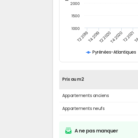
2000
1500
1000
T4
T2 2020
T4 2020
T2 2019
T2 2021
T4 2019
Pyrénées-Atlantiques
Prix au m2
Appartements anciens
Appartements neufs
A ne pas manquer