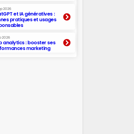
ep 2026
tGPT et IA génératives :
nes pratiques et usages
ponsables
p 2026
 analytics : booster ses
formances marketing