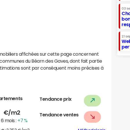
03 s
Cha
bon
res
21 se
Web
per
mobiliers affichées sur cette page concernent
ommunes du Béarn des Gaves, dont fait partie
imations sont par conséquent moins précises à
artements
Tendance prix
1
€/m2
Tendance ventes
6 mois :
+7 %