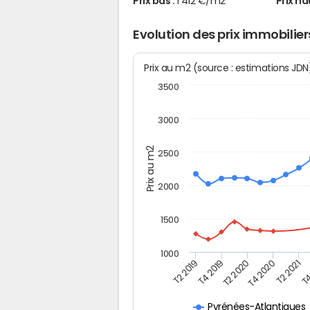
Prix bas :
1 412 €/m2
Prix ha
Evolution des prix immobilie
Prix au m2 (source : estimations JD
3500
3000
Prix au m2
2500
2000
1500
1000
T4
T2 2020
T4 2020
T2 2019
T2 2021
T4 2019
Pyrénées-Atlantiques