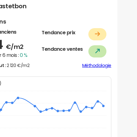
astetbon
ens
anciens
Tendance prix
4
€/m2
Tendance ventes
 6 mois :
0 %
ut :
2 120 €/m2
Méthodologie
N)