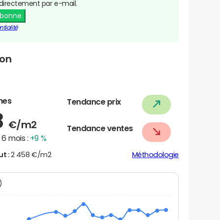
directement par e-mail.
abonne
tialité
bon
nes
Tendance prix
8
€/m2
Tendance ventes
6 mois :
+9 %
ut :
2 458 €/m2
Méthodologie
N)