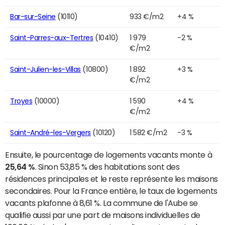
Bar-sur-Seine
(10110)
933 €/m2
+4 %
Saint-Parres-aux-Tertres
(10410)
1 979
-2 %
€/m2
Saint-Julien-les-Villas
(10800)
1 892
+3 %
€/m2
Troyes
(10000)
1 590
+4 %
€/m2
Saint-André-les-Vergers
(10120)
1 582 €/m2
-3 %
Ensuite, le pourcentage de logements vacants monte à
25,64 %
. Sinon 53,85 % des habitations sont des
résidences principales et le reste représente les maisons
secondaires. Pour la France entière, le taux de logements
vacants plafonne à 8,61 %. La commune de l'Aube se
qualifie aussi par une part de maisons individuelles de