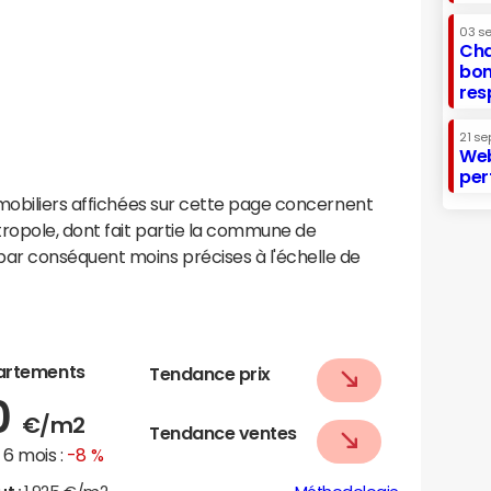
03 s
Cha
bon
res
21 se
Web
per
mobiliers affichées sur cette page concernent
tropole, dont fait partie la commune de
ar conséquent moins précises à l'échelle de
artements
Tendance prix
0
€/m2
Tendance ventes
6 mois :
-8 %