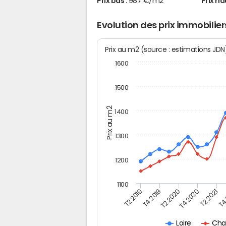
Prix bas :
987 €/m2
Prix ha
Evolution des prix immobili
Prix au m2 (source : estimations JD
1600
1500
Prix au m2
1400
1300
1200
1100
T4
T2 2019
T2 2020
T2 2021
T4 2019
T4 2020
Cha
Loire