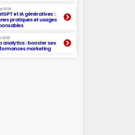
ep 2026
tGPT et IA génératives :
nes pratiques et usages
ponsables
p 2026
 analytics : booster ses
formances marketing