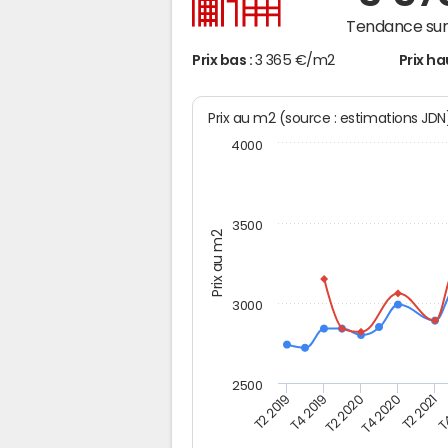
Tendance sur 
Prix bas :
3 365 €/m2
Prix ha
Prix au m2 (source : estimations JD
4000
3500
Prix au m2
3000
2500
T2 2019
T4 2019
T2 2020
T4 2020
T2 2021
T4