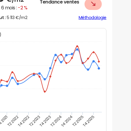
Tendance ventes
6 mois :
-2 %
ut :
5 113 €/m2
Méthodologie
N)
 2021
T2 2022
T4 2022
T2 2023
T4 2023
T2 2024
T4 2024
T2 2025
T4 2025