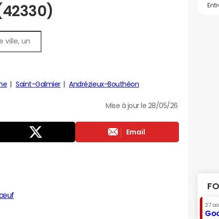
 (42330)
he
Saint-Galmier
Andrézieux-Bouthéon
Mise à jour le 28/05/26
Email
FO
bœuf
27 a
Goo