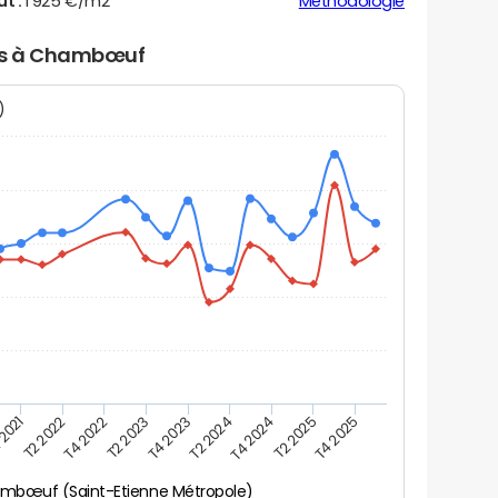
ut :
1 925 €/m2
Méthodologie
ers à Chambœuf
N)
 2021
T2 2025
T4 2022
T4 2023
T4 2024
T2 2022
T4 2025
T2 2023
T2 2024
mbœuf (Saint-Etienne Métropole)