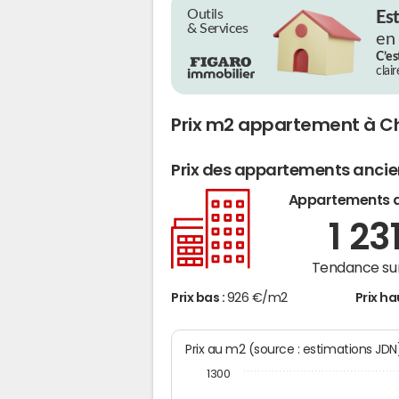
Outils
Es
& Services
en
C’es
clai
Prix m2 appartement à
Prix des appartements anci
Appartements 
1 23
Tendance sur
Prix bas :
926 €/m2
Prix ha
Prix au m2 (source : estimations JD
1300