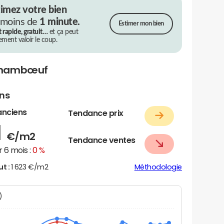
timez votre bien
 moins de
1 minute.
Estimer mon bien
t rapide, gratuit…
et ça peut
rement valoir le coup.
 Chambœuf
ens
anciens
Tendance prix
1
€/m2
Tendance ventes
 6 mois :
0 %
ut :
1 623 €/m2
Méthodologie
N)