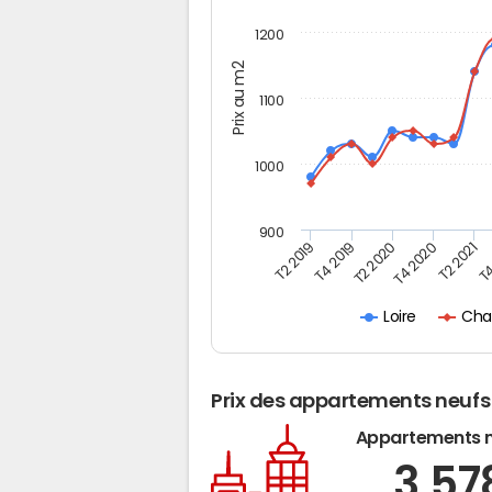
1200
Prix au m2
1100
1000
900
T4
T2 2020
T4 2020
T2 2019
T2 2021
T4 2019
Cha
Loire
Prix des appartements neufs
Appartements 
3 5