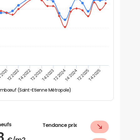
 2021
T2 2025
T4 2023
T2 2022
T4 2025
T2 2024
T4 2022
T4 2024
T2 2023
mbœuf (Saint-Etienne Métropole)
neufs
Tendance prix
78
€/m2