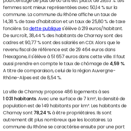
pourcentage de plus de 60 ans est plutôt de 29,63 %. Les
femmes sont mieux représentées avec 50,14 % sur la
commune. La commune du Rhône affiche un taux de
14,38 % de taxe d'habitation et un taux de 25,80 % de taxe
foncière. Sa
dette publique
s'élève à 219 euros/habitant.
De surcroît, 38,44 % des habitants de Charnay sont des
cadres et 90,77 % sont des salariés en CDI. Alors que le
revenu fiscal de référence est de 29 464 euros dans
l'Hexagone, il s'élève à 51 657 euros dans cette ville. Il faut
aussi prendre en compte le taux de chômage de
4,59 %
.
A titre de comparaison, celui de la région Auvergne-
Rhône-Alpes est de 8,54 %.
La ville de Charnay propose 486 logements à ses
1 031 habitants
. Avec une surface de 7 km², la densité de
population est de 149 habitants par km². Les habitants de
Charnay sont
78,24 %
à être propriétaires. Ils sont
autrement dit plus nombreux que les locataires. La
commune du Rhône se caractérise ensuite par une part