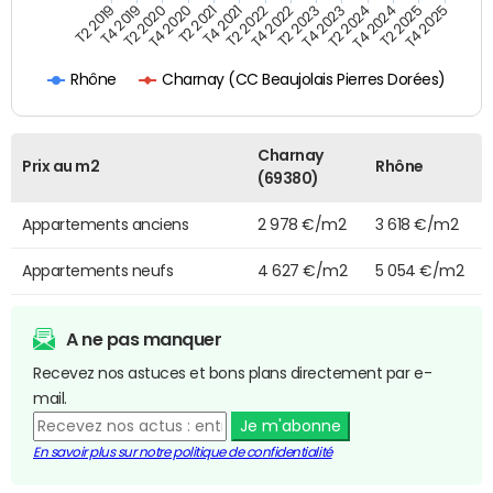
T4 2021
T2 2025
T2 2020
T4 2023
T2 2022
T4 2025
T4 2020
T2 2024
T2 2019
T4 2022
T2 2021
T4 2024
T4 2019
T2 2023
Charnay (CC Beaujolais Pierres Dorées)
Rhône
Charnay
Prix au m2
Rhône
(69380)
Appartements anciens
2 978 €/m2
3 618 €/m2
Appartements neufs
4 627 €/m2
5 054 €/m2
A ne pas manquer
Recevez nos astuces et bons plans directement par e-
mail.
Je m'abonne
En savoir plus sur notre politique de confidentialité