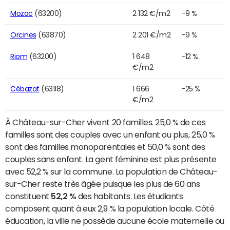
Mozac
(63200)
2 132 €/m2
-9 %
Orcines
(63870)
2 201 €/m2
-9 %
Riom
(63200)
1 648
-12 %
€/m2
Cébazat
(63118)
1 666
-25 %
€/m2
À Château-sur-Cher vivent 20 familles. 25,0 % de ces
familles sont des couples avec un enfant ou plus, 25,0 %
sont des familles monoparentales et 50,0 % sont des
couples sans enfant. La gent féminine est plus présente
avec 52,2 % sur la commune. La population de Château-
sur-Cher reste très âgée puisque les plus de 60 ans
constituent
52,2 %
des habitants. Les étudiants
composent quant à eux 2,9 % la population locale. Côté
éducation, la ville ne possède aucune école maternelle ou