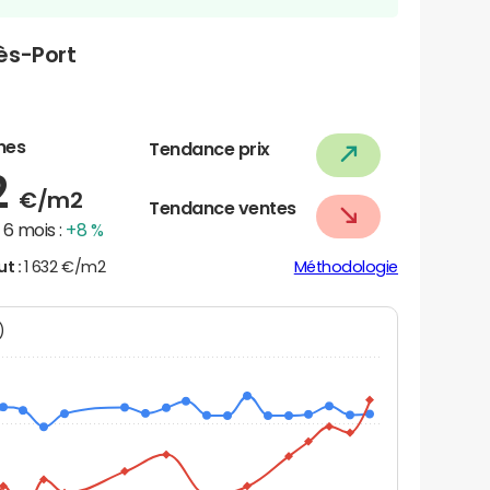
ès-Port
nes
Tendance prix
2
€/m2
Tendance ventes
6 mois :
+8 %
ut :
1 632 €/m2
Méthodologie
N)