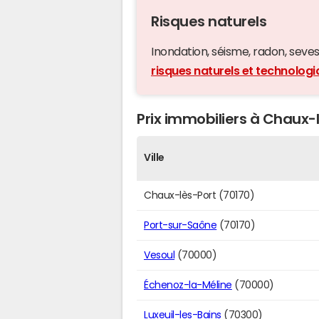
Risques naturels
Inondation, séisme, radon, seveso,
risques naturels et technolog
Prix immobiliers à Chaux-l
Ville
Chaux-lès-Port (70170)
Port-sur-Saône
(70170)
Vesoul
(70000)
Échenoz-la-Méline
(70000)
Luxeuil-les-Bains
(70300)