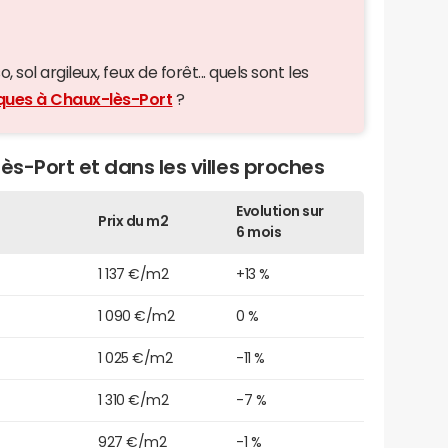
 sol argileux, feux de forêt... quels sont les
iques à Chaux-lès-Port
?
ès-Port et dans les villes proches
Evolution sur
Prix du m2
6 mois
1 137 €/m2
+13 %
1 090 €/m2
0 %
1 025 €/m2
-11 %
1 310 €/m2
-7 %
927 €/m2
-1 %