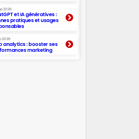
ep 2026
tGPT et IA génératives :
nes pratiques et usages
ponsables
p 2026
 analytics : booster ses
formances marketing