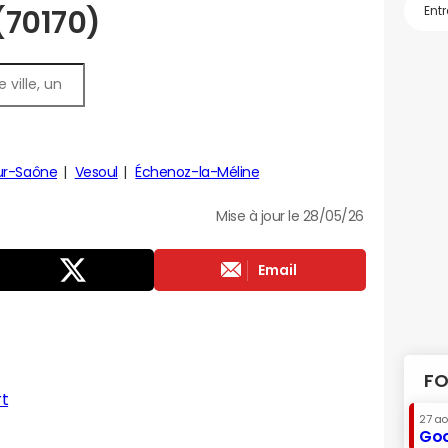
 (70170)
ur-Saône
Vesoul
Échenoz-la-Méline
Mise à jour le 28/05/26
Email
FO
rt
27 a
Goo