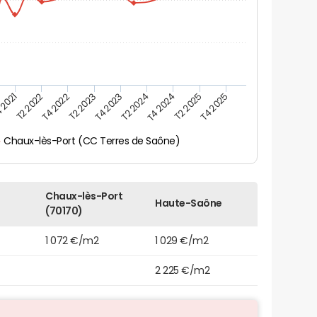
 2021
T2 2025
T4 2023
T2 2022
T4 2025
T2 2024
T4 2022
T4 2024
T2 2023
Chaux-lès-Port (CC Terres de Saône)
Chaux-lès-Port
Haute-Saône
(70170)
1 072 €/m2
1 029 €/m2
2 225 €/m2