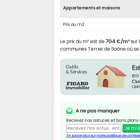
Appartements et maisons
Prix au m2
Le prix du m² est de
704 €/m²
sur 
communes Terres de Saône où se 
Outils
Es
& Services
en
C’es
clai
A ne pas manquer
Recevez nos astuces et bons plans 
Je m'
En savoir plus sur notre politique de confiden