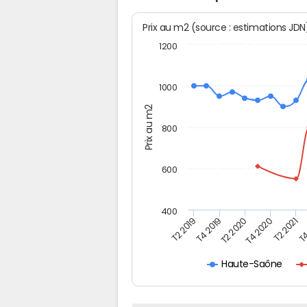
Prix au m2 (source : estimations JD
1200
1000
Prix au m2
800
600
400
T4
T2 2020
T4 2020
T2 2019
T2 2021
T4 2019
Haute-Saône