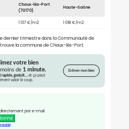
Chaux-lès-Port
Haute-Saône
(70170)
1 137 €/m2
1 018 €/m2
le dernier trimestre dans la Communauté de
trouve la commune de Chaux-lès-Port.
timez votre bien
 moins de
1 minute.
Estimer mon bien
t rapide, gratuit…
et ça peut
rement valoir le coup.
directement par e-mail.
abonne
tialité