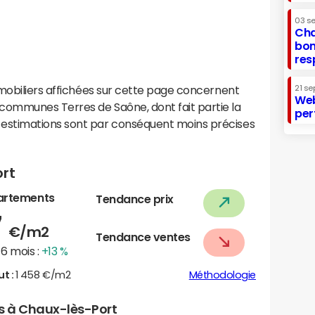
03 s
Cha
bon
res
mobiliers affichées sur cette page concernent
21 se
Web
ommunes Terres de Saône, dont fait partie la
per
estimations sont par conséquent moins précises
ort
artements
Tendance prix
7
€/m2
Tendance ventes
6 mois :
+13 %
ut :
1 458 €/m2
Méthodologie
rs à Chaux-lès-Port