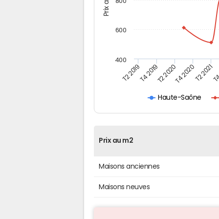
800
600
400
T4
T2 2020
T4 2020
T2 2019
T2 2021
T4 2019
Haute-Saône
Prix au m2
Maisons anciennes
Maisons neuves