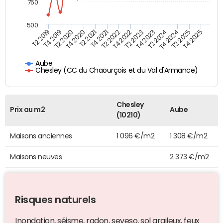
750
500
T4 2021
T2 2025
T2 2019
T4 2022
T2 2020
T4 2023
T2 2021
T4 2024
T2 2022
T4 2025
T4 2019
T2 2023
T4 2020
T2 2024
Aube
Chesley (CC du Chaourçois et du Val d'Armance)
Chesley
Prix au m2
Aube
(10210)
Maisons anciennes
1 096 €/m2
1 308 €/m2
Maisons neuves
2 373 €/m2
Risques naturels
Inondation, séisme, radon, seveso, sol argileux, feux