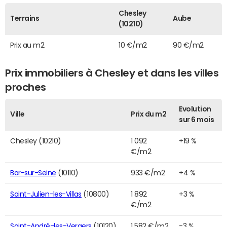
Chesley
Terrains
Aube
(10210)
Prix au m2
10 €/m2
90 €/m2
Prix immobiliers à Chesley et dans les villes
proches
Evolution
Ville
Prix du m2
sur 6 mois
Chesley (10210)
1 092
+19 %
€/m2
Bar-sur-Seine
(10110)
933 €/m2
+4 %
Saint-Julien-les-Villas
(10800)
1 892
+3 %
€/m2
Saint-André-les-Vergers
(10120)
1 582 €/m2
-3 %