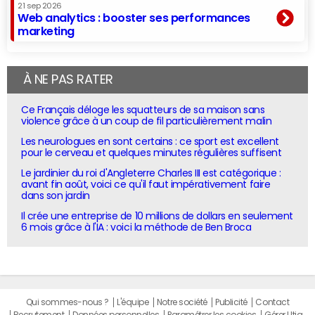
21 sep 2026
Web analytics : booster ses performances
marketing
À NE PAS RATER
Ce Français déloge les squatteurs de sa maison sans
violence grâce à un coup de fil particulièrement malin
Les neurologues en sont certains : ce sport est excellent
pour le cerveau et quelques minutes régulières suffisent
Le jardinier du roi d'Angleterre Charles III est catégorique :
avant fin août, voici ce qu'il faut impérativement faire
dans son jardin
Il crée une entreprise de 10 millions de dollars en seulement
6 mois grâce à l'IA : voici la méthode de Ben Broca
Qui sommes-nous ?
L'équipe
Notre société
Publicité
Contact
Recrutement
Données personnelles
Paramétrer les cookies
Gérer Utiq