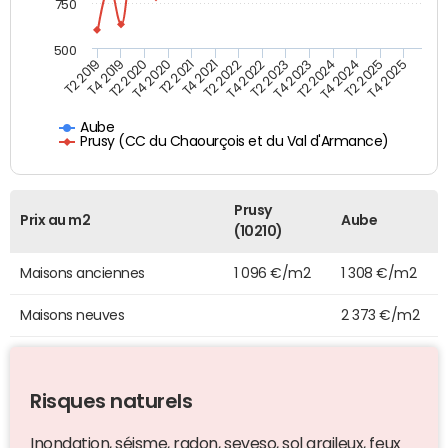
750
500
T4 2021
T2 2025
T2 2019
T4 2022
T2 2020
T4 2023
T2 2021
T4 2024
T2 2022
T4 2025
T4 2019
T2 2023
T4 2020
T2 2024
Aube
Prusy (CC du Chaourçois et du Val d'Armance)
Prusy
Prix au m2
Aube
(10210)
Maisons anciennes
1 096 €/m2
1 308 €/m2
Maisons neuves
2 373 €/m2
Risques naturels
Inondation, séisme, radon, seveso, sol argileux, feux