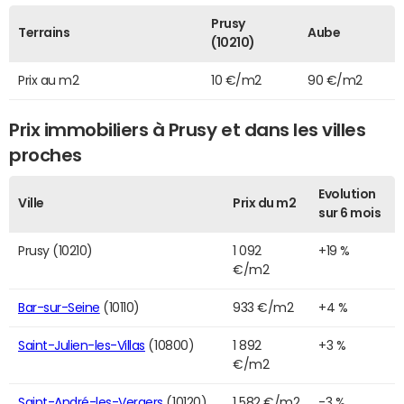
Prusy
Terrains
Aube
(10210)
Prix au m2
10 €/m2
90 €/m2
Prix immobiliers à Prusy et dans les villes
proches
Evolution
Ville
Prix du m2
sur 6 mois
Prusy (10210)
1 092
+19 %
€/m2
Bar-sur-Seine
(10110)
933 €/m2
+4 %
Saint-Julien-les-Villas
(10800)
1 892
+3 %
€/m2
Saint-André-les-Vergers
(10120)
1 582 €/m2
-3 %