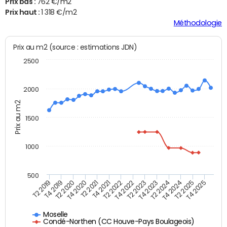
Prix bas :
762 €/m2
Prix haut :
1 318 €/m2
Méthodologie
Prix au m2 (source : estimations JDN)
2500
2000
Prix au m2
1500
1000
500
T4 2021
T2 2025
T2 2019
T4 2022
T2 2020
T4 2023
T2 2021
T4 2024
T2 2022
T4 2025
T4 2019
T2 2023
T4 2020
T2 2024
Moselle
Condé-Northen (CC Houve-Pays Boulageois)