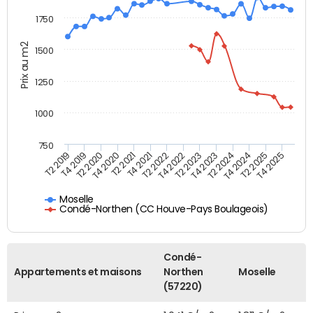
1750
Prix au m2
1500
1250
1000
750
T4 2021
T2 2025
T2 2019
T4 2022
T2 2020
T4 2023
T2 2021
T4 2024
T2 2022
T4 2025
T4 2019
T2 2023
T4 2020
T2 2024
Moselle
Condé-Northen (CC Houve-Pays Boulageois)
Condé-
Appartements et maisons
Northen
Moselle
(57220)