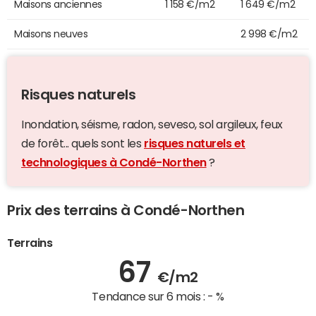
Maisons anciennes
1 158 €/m2
1 649 €/m2
Maisons neuves
2 998 €/m2
Risques naturels
Inondation, séisme, radon, seveso, sol argileux, feux
de forêt... quels sont les
risques naturels et
technologiques à Condé-Northen
?
Prix des terrains à Condé-Northen
Terrains
67
€/m2
Tendance sur 6 mois :
- %