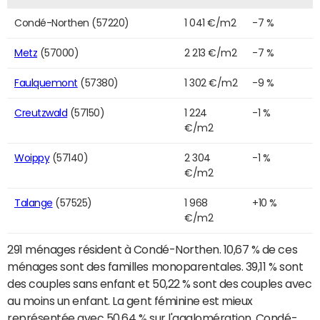
Condé-Northen (57220)
1 041 €/m2
-7 %
Metz
(57000)
2 213 €/m2
-7 %
Faulquemont
(57380)
1 302 €/m2
-9 %
Creutzwald
(57150)
1 224
-1 %
€/m2
Woippy
(57140)
2 304
-1 %
€/m2
Talange
(57525)
1 968
+10 %
€/m2
291 ménages résident à Condé-Northen. 10,67 % de ces
ménages sont des familles monoparentales. 39,11 % sont
des couples sans enfant et 50,22 % sont des couples avec
au moins un enfant. La gent féminine est mieux
représentée avec 50,64 % sur l'agglomération. Condé-