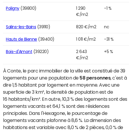
Poligny
(39800)
1 290
-1 %
€/m2
Salins-les-Bains
(39110)
820 €/m2
nc
Hauts de Bienne
(39400)
1 011 €/m2
-31 %
Bois-d'Amont
(39220)
2 643
+5 %
€/m2
À Conte, le parc immobilier de la ville est constitué de 39
logements pour une population de
58 personnes
, c'est à
dire 1,5 habitant par logement en moyenne. Avec une
superficie de 3 km², la densité de population est de
16 habitants/km². En outre, 10,3 % des logements sont des
logements vacants et 64,1 % sont des résidences
principales. Dans l'Hexagone, le pourcentage de
logements vacants plafonne à 8,6 %. La dimension des
habitations est variable avec 8,0 % de 2 pièces, 0,0 % de