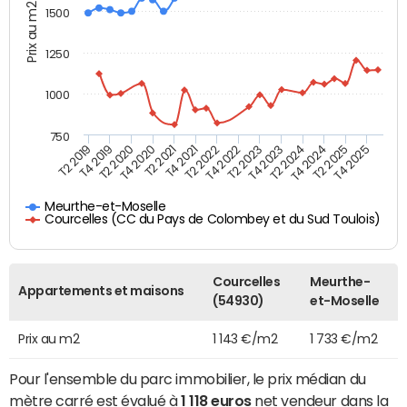
Prix au m2
1500
1250
1000
750
T4 2021
T2 2025
T2 2019
T4 2022
T2 2020
T4 2023
T2 2021
T4 2024
T2 2022
T4 2025
T4 2019
T2 2023
T4 2020
T2 2024
Meurthe-et-Moselle
Courcelles (CC du Pays de Colombey et du Sud Toulois)
Courcelles
Meurthe-
Appartements et maisons
(54930)
et-Moselle
Prix au m2
1 143 €/m2
1 733 €/m2
Pour l'ensemble du parc immobilier, le prix médian du
mètre carré est évalué à
1 118 euros
net vendeur dans la