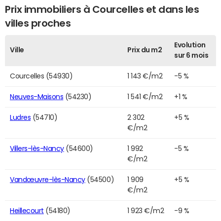
Prix immobiliers à Courcelles et dans les
villes proches
Evolution
Ville
Prix du m2
sur 6 mois
Courcelles (54930)
1 143 €/m2
-5 %
Neuves-Maisons
(54230)
1 541 €/m2
+1 %
Ludres
(54710)
2 302
+5 %
€/m2
Villers-lès-Nancy
(54600)
1 992
-5 %
€/m2
Vandœuvre-lès-Nancy
(54500)
1 909
+5 %
€/m2
Heillecourt
(54180)
1 923 €/m2
-9 %