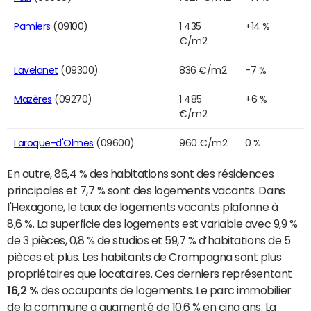
Pamiers
(09100)
1 435
+14 %
€/m2
Lavelanet
(09300)
836 €/m2
-7 %
Mazères
(09270)
1 485
+6 %
€/m2
Laroque-d'Olmes
(09600)
960 €/m2
0 %
En outre, 86,4 % des habitations sont des résidences
principales et 7,7 % sont des logements vacants. Dans
l'Hexagone, le taux de logements vacants plafonne à
8,6 %. La superficie des logements est variable avec 9,9 %
de 3 pièces, 0,8 % de studios et 59,7 % d’habitations de 5
pièces et plus. Les habitants de Crampagna sont plus
propriétaires que locataires. Ces derniers représentant
16,2 %
des occupants de logements. Le parc immobilier
de la commune a augmenté de 10,6 % en cinq ans. La