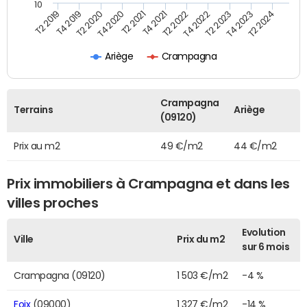
10
T2 2021
T2 2023
T4 2019
T4 2021
T4 2023
T2 2020
T2 2022
T2 2024
T4 2020
T4 2022
T2 2019
Ariège
Crampagna
Crampagna
Terrains
Ariège
(09120)
Prix au m2
49 €/m2
44 €/m2
Prix immobiliers à Crampagna et dans les
villes proches
Evolution
Ville
Prix du m2
sur 6 mois
Crampagna (09120)
1 503 €/m2
-4 %
Foix
(09000)
1 327 €/m2
-14 %