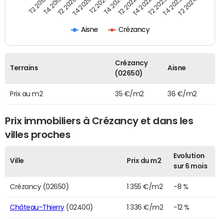
T2 2022
T2 2023
T2 2024
T4 2019
T4 2020
T4 2021
T4 2022
T4 2023
T2 2019
T2 2020
T2 2021
Aisne
Crézancy
Crézancy
Terrains
Aisne
(02650)
Prix au m2
35 €/m2
36 €/m2
Prix immobiliers à Crézancy et dans les
villes proches
Evolution
Ville
Prix du m2
sur 6 mois
Crézancy (02650)
1 355 €/m2
-8 %
Château-Thierry
(02400)
1 336 €/m2
-12 %