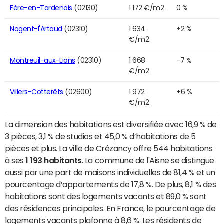
Fère-en-Tardenois
(02130)
1 172 €/m2
0 %
Nogent-l'Artaud
(02310)
1 634
+2 %
€/m2
Montreuil-aux-Lions
(02310)
1 668
-7 %
€/m2
Villers-Cotterêts
(02600)
1 972
+6 %
€/m2
La dimension des habitations est diversifiée avec 16,9 % de
3 pièces, 3,1 % de studios et 45,0 % d’habitations de 5
pièces et plus. La ville de Crézancy offre 544 habitations
à ses
1 193 habitants
. La commune de l'Aisne se distingue
aussi par une part de maisons individuelles de 81,4 % et un
pourcentage d’appartements de 17,8 %. De plus, 8,1 % des
habitations sont des logements vacants et 89,0 % sont
des résidences principales. En France, le pourcentage de
logements vacants plafonne à 8,6 %. Les résidents de