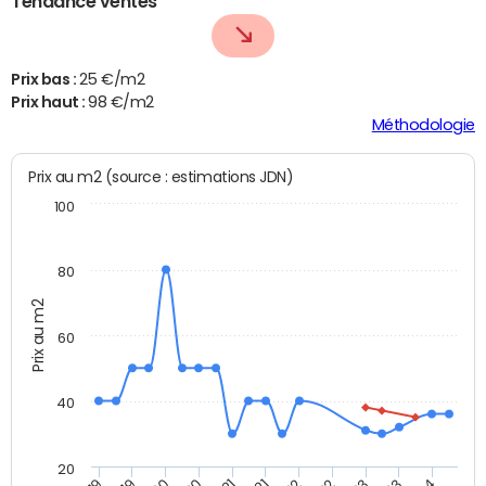
Tendance ventes
Prix bas :
25 €/m2
Prix haut :
98 €/m2
Méthodologie
Prix au m2 (source : estimations JDN)
100
80
Prix au m2
60
40
20