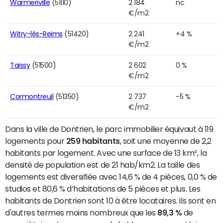
Warmeriville
(51110)
2 184
nc
€/m2
Witry-lès-Reims
(51420)
2 241
+4 %
€/m2
Taissy
(51500)
2 602
0 %
€/m2
Cormontreuil
(51350)
2 737
-5 %
€/m2
Dans la ville de Dontrien, le parc immobilier équivaut à 119
logements pour
259 habitants
, soit une moyenne de 2,2
habitants par logement. Avec une surface de 13 km², la
densité de population est de 21 hab/km2. La taille des
logements est diversifiée avec 14,6 % de 4 pièces, 0,0 % de
studios et 80,6 % d’habitations de 5 pièces et plus. Les
habitants de Dontrien sont 10 à être locataires. Ils sont en
d'autres termes moins nombreux que les
89,3 %
de