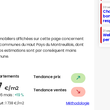
03 s
Cha
bon
res
21 se
Web
mobiliers affichées sur cette page concernent
per
ommunes du Haut Pays du Montreuillois, dont
Nos estimations sont par conséquent moins
mune.
artements
Tendance prix
7
€/m2
Tendance ventes
6 mois :
+19 %
ut :
1 738 €/m2
Méthodologie