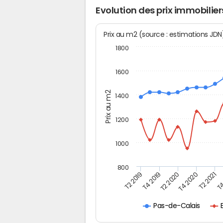
Evolution des prix immobilie
Prix au m2 (source : estimations JD
1800
1600
Prix au m2
1400
1200
1000
800
T4
T2 2020
T4 2020
T2 2019
T2 2021
T4 2019
Pas-de-Calais