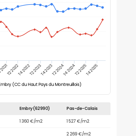
 2021
T2 2025
T4 2023
T2 2022
T4 2025
T2 2024
T4 2022
T4 2024
T2 2023
Embry (CC du Haut Pays du Montreuillois)
Embry (62990)
Pas-de-Calais
1 360 €/m2
1 527 €/m2
2 269 €/m2