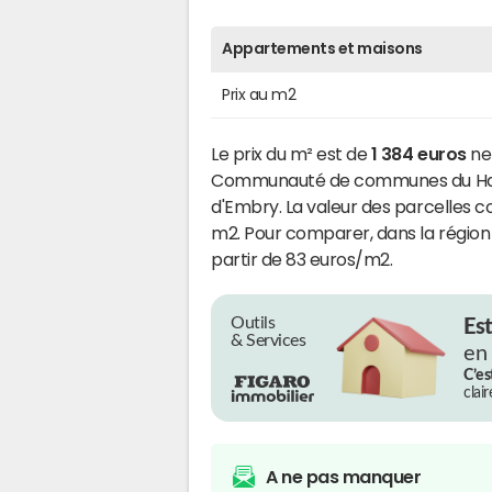
Appartements et maisons
Prix au m2
Le prix du m² est de
1 384 euros
net
Communauté de communes du Haut 
d'Embry. La valeur des parcelles c
m2. Pour comparer, dans la région
partir de 83 euros/m2.
Outils
Es
& Services
en
C’es
clai
A ne pas manquer