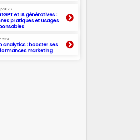
ep 2026
tGPT et IA génératives :
nes pratiques et usages
ponsables
p 2026
 analytics : booster ses
formances marketing