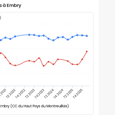
rs à Embry
N)
 2021
T2 2025
T4 2023
T2 2022
T4 2025
T2 2024
T4 2022
T4 2024
T2 2023
Embry (CC du Haut Pays du Montreuillois)