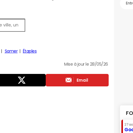
Samer
Étaples
Mise à jour le 28/05/26
Email
FO
27 a
Goo