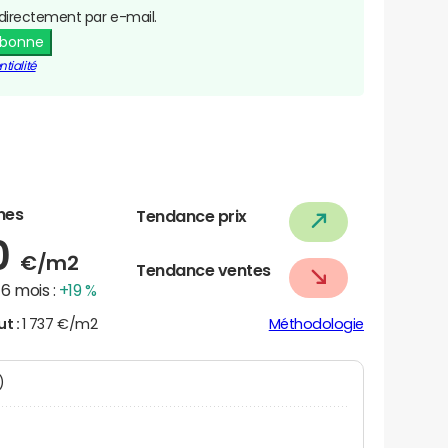
directement par e-mail.
abonne
tialité
nes
Tendance prix
0
€/m2
Tendance ventes
6 mois :
+19 %
ut :
1 737 €/m2
Méthodologie
N)