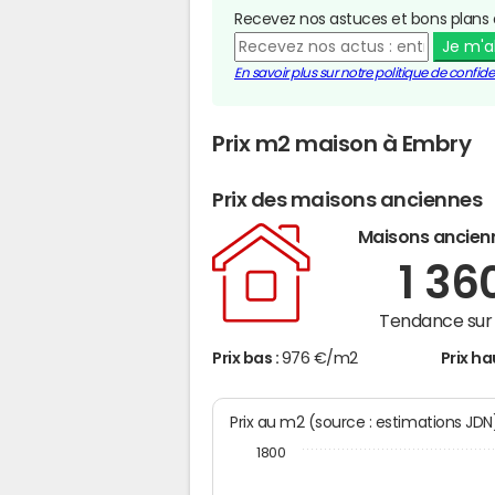
Recevez nos astuces et bons plans 
Je m'
En savoir plus sur notre politique de confiden
Prix m2 maison à Embry
Prix des maisons anciennes
Maisons ancien
1 36
Tendance sur 
Prix bas :
976 €/m2
Prix ha
Prix au m2 (source : estimations JD
1800