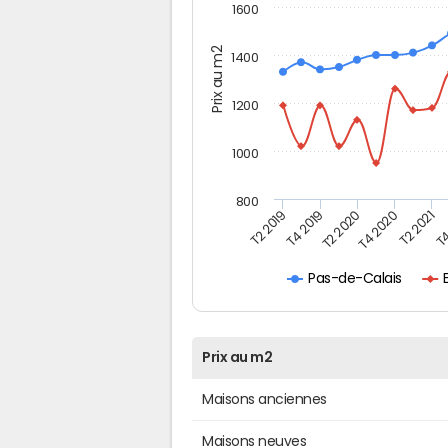
1600
Prix au m2
1400
1200
1000
800
T4
T2 2020
T4 2020
T2 2019
T2 2021
T4 2019
Pas-de-Calais
Prix au m2
Maisons anciennes
Maisons neuves