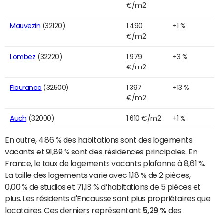
€/m2
Mauvezin
(32120)
1 490
+1 %
€/m2
Lombez
(32220)
1 979
+3 %
€/m2
Fleurance
(32500)
1 397
+13 %
€/m2
Auch
(32000)
1 610 €/m2
+1 %
En outre, 4,86 % des habitations sont des logements
vacants et 91,89 % sont des résidences principales. En
France, le taux de logements vacants plafonne à 8,61 %.
La taille des logements varie avec 1,18 % de 2 pièces,
0,00 % de studios et 71,18 % d’habitations de 5 pièces et
plus. Les résidents d'Encausse sont plus propriétaires que
locataires. Ces derniers représentant
5,29 %
des