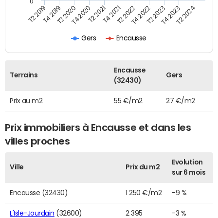
0
T2 2022
T2 2023
T2 2024
T4 2019
T4 2020
T4 2021
T4 2022
T4 2023
T2 2019
T2 2020
T2 2021
Gers
Encausse
Encausse
Terrains
Gers
(32430)
Prix au m2
55 €/m2
27 €/m2
Prix immobiliers à Encausse et dans les
villes proches
Evolution
Ville
Prix du m2
sur 6 mois
Encausse (32430)
1 250 €/m2
-9 %
L'Isle-Jourdain
(32600)
2 395
-3 %