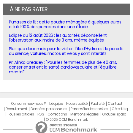
À NE PAS RATER
Punaises de lit : cette poudre ménagère à quelques euros
a tué 100% des punaises dans une étude
Eclipse du 12 août 2026 : les autorités déconseillent
l'observation aux moins de 3 ans, même équipés
Plus que deux mois pour la visiter : l'île d'Hydra est le paradis
du silence, voitures, motos et vélos y sont interdits
Pr. Alinka Greasley : "Pour les femmes de plus de 40 ans,
danser entretient la santé cardiovasculaire et l'équilibre
mental"
Qui sommes-nous ?
L'équipe
Notre société
Publicité
Contact
Recrutement
Données personnelles
Paramétrer les cookies
Gérer Utiq
Tous les articles
RSS
Corrections
Mentions légales
Groupe Figaro
© 2025 CCM Benchmark