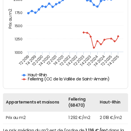
Prix au m2
1750
1500
1250
1000
T4 2021
T2 2025
T2 2019
T4 2022
T2 2020
T4 2023
T2 2021
T4 2024
T2 2022
T4 2025
T4 2019
T2 2023
T4 2020
T2 2024
Haut-Rhin
Fellering (CC de la Vallée de Saint-Amarin)
Fellering
Appartements et maisons
Haut-Rhin
(68470)
Prix au m2
1 292 €/m2
2 018 €/m2
Le prix médian du m2 est de l'ordre de
1 116 €/m²
dans la