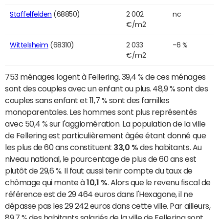
Staffelfelden
(68850)
2 002
nc
€/m2
Wittelsheim
(68310)
2 033
-6 %
€/m2
753 ménages logent à Fellering. 39,4 % de ces ménages
sont des couples avec un enfant ou plus. 48,9 % sont des
couples sans enfant et 11,7 % sont des familles
monoparentales. Les hommes sont plus représentés
avec 50,4 % sur l'agglomération. La population de la ville
de Fellering est particulièrement âgée étant donné que
les plus de 60 ans constituent
33,0 %
des habitants. Au
niveau national, le pourcentage de plus de 60 ans est
plutôt de 29,6 %. Il faut aussi tenir compte du taux de
chômage qui monte à
10,1 %
. Alors que le revenu fiscal de
référence est de 29 464 euros dans l'Hexagone, il ne
dépasse pas les 29 242 euros dans cette ville. Par ailleurs,
89,7 % des habitants salariés de la ville de Fellering sont