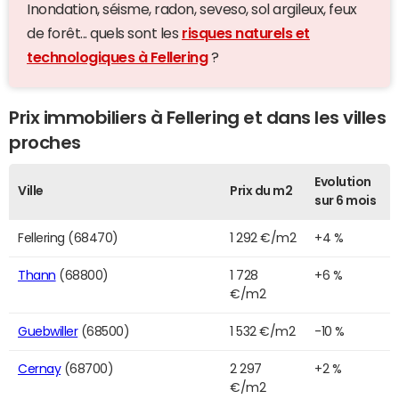
Inondation, séisme, radon, seveso, sol argileux, feux
de forêt... quels sont les
risques naturels et
technologiques à Fellering
?
Prix immobiliers à Fellering et dans les villes
proches
Evolution
Ville
Prix du m2
sur 6 mois
Fellering (68470)
1 292 €/m2
+4 %
Thann
(68800)
1 728
+6 %
€/m2
Guebwiller
(68500)
1 532 €/m2
-10 %
Cernay
(68700)
2 297
+2 %
€/m2