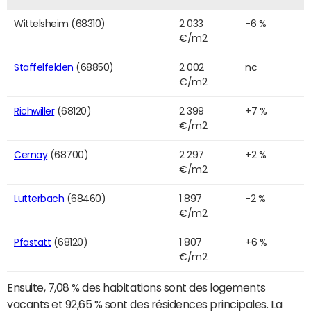
Wittelsheim (68310)
2 033
-6 %
€/m2
Staffelfelden
(68850)
2 002
nc
€/m2
Richwiller
(68120)
2 399
+7 %
€/m2
Cernay
(68700)
2 297
+2 %
€/m2
Lutterbach
(68460)
1 897
-2 %
€/m2
Pfastatt
(68120)
1 807
+6 %
€/m2
Ensuite, 7,08 % des habitations sont des logements
vacants et 92,65 % sont des résidences principales. La