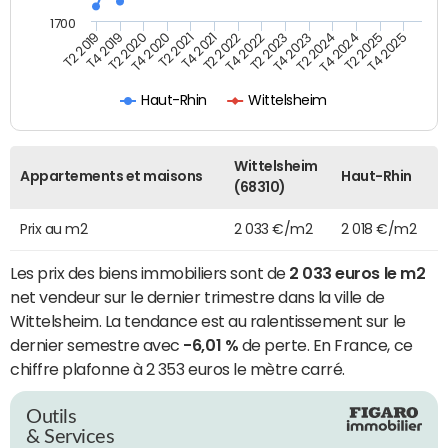
1700
T4 2021
T2 2025
T2 2022
T4 2025
T2 2019
T4 2022
T4 2019
T2 2023
T2 2020
T4 2023
T4 2020
T2 2024
T2 2021
T4 2024
Haut-Rhin
Wittelsheim
Wittelsheim
Appartements et maisons
Haut-Rhin
(68310)
Prix au m2
2 033 €/m2
2 018 €/m2
Les prix des biens immobiliers sont de
2 033 euros le m2
net vendeur sur le dernier trimestre dans la ville de
Wittelsheim. La tendance est au ralentissement sur le
dernier semestre avec
-6,01 %
de perte. En France, ce
chiffre plafonne à 2 353 euros le mètre carré.
Outils
& Services