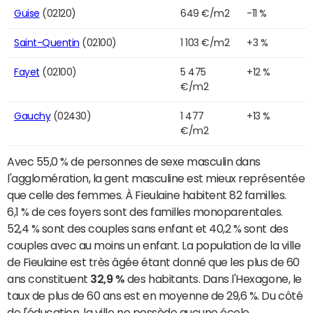
Guise
(02120)
649 €/m2
-11 %
Saint-Quentin
(02100)
1 103 €/m2
+3 %
Fayet
(02100)
5 475
+12 %
€/m2
Gauchy
(02430)
1 477
+13 %
€/m2
Avec 55,0 % de personnes de sexe masculin dans
l'agglomération, la gent masculine est mieux représentée
que celle des femmes. À Fieulaine habitent 82 familles.
6,1 % de ces foyers sont des familles monoparentales.
52,4 % sont des couples sans enfant et 40,2 % sont des
couples avec au moins un enfant. La population de la ville
de Fieulaine est très âgée étant donné que les plus de 60
ans constituent
32,9 %
des habitants. Dans l'Hexagone, le
taux de plus de 60 ans est en moyenne de 29,6 %. Du côté
de l'éducation, la ville ne possède aucune école