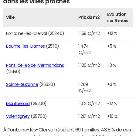
dans les villes proches
Evolution
Ville
Prix du m2
sur 6 mois
Fontaine-lès-Clerval (25340)
1 158 €/m2
+12 %
Baume-les-Dames
(25110)
1 474
+5 %
€/m2
Pont-de-Roide-Vermondans
1 126 €/m2
-3 %
(25150)
Sainte-Suzanne
(25630)
1 269
+3 %
€/m2
Montbéliard
(25200)
1 012 €/m2
-12 %
Valentigney
(25700)
1 201 €/m2
+10 %
À Fontaine-lès-Clerval résident 69 familles. 43,5 % de ces