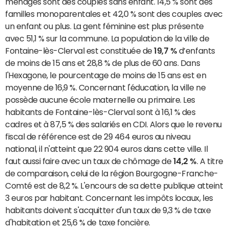
ménages sont des couples sans enfant. 14,5 % sont des
familles monoparentales et 42,0 % sont des couples avec
un enfant ou plus. La gent féminine est plus présente
avec 51,1 % sur la commune. La population de la ville de
Fontaine-lès-Clerval est constituée de
19,7 %
d’enfants
de moins de 15 ans et 28,8 % de plus de 60 ans. Dans
l'Hexagone, le pourcentage de moins de 15 ans est en
moyenne de 16,9 %. Concernant l'éducation, la ville ne
possède aucune école maternelle ou primaire. Les
habitants de Fontaine-lès-Clerval sont à 16,1 % des
cadres et à 87,5 % des salariés en CDI. Alors que le revenu
fiscal de référence est de 29 464 euros au niveau
national, il n'atteint que 22 904 euros dans cette ville. Il
faut aussi faire avec un taux de chômage de
14,2 %
. A titre
de comparaison, celui de la région Bourgogne-Franche-
Comté est de 8,2 %. L'encours de sa dette publique atteint
3 euros par habitant. Concernant les impôts locaux, les
habitants doivent s'acquitter d'un taux de 9,3 % de taxe
d'habitation et 25,6 % de taxe foncière.