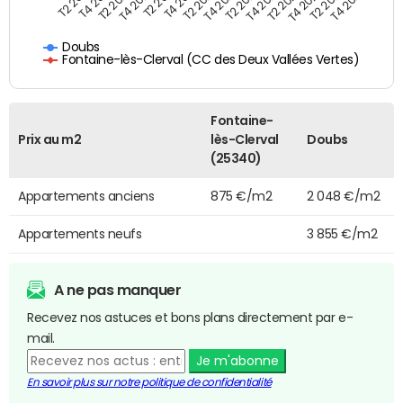
T4 2021
T2 2025
T2 2019
T4 2022
T2 2020
T4 2023
T2 2021
T4 2024
T2 2022
T4 2025
T4 2019
T2 2023
T4 2020
T2 2024
Doubs
Fontaine-lès-Clerval (CC des Deux Vallées Vertes)
Fontaine-
Prix au m2
lès-Clerval
Doubs
(25340)
Appartements anciens
875 €/m2
2 048 €/m2
Appartements neufs
3 855 €/m2
A ne pas manquer
Recevez nos astuces et bons plans directement par e-
mail.
Je m'abonne
En savoir plus sur notre politique de confidentialité