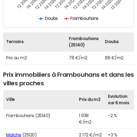
T2 2019
T4 2019
T2 2020
T4 2020
T2 2021
T4 2021
T2 2022
T4 2022
T2 2023
T4 2023
T2 2024
Doubs
Frambouhans
Frambouhans
Terrains
Doubs
(25140)
Prix au m2
78 €/m2
88 €/m2
Prix immobiliers à Frambouhans et dans les
villes proches
Evolution
Ville
Prix du m2
sur 6 mois
Frambouhans (25140)
1 938
-2 %
€/m2
Maîche
(25120)
2 172 €/m2
+3 %