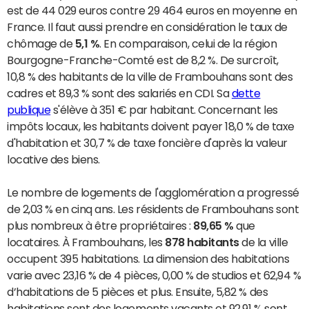
est de 44 029 euros contre 29 464 euros en moyenne en
France. Il faut aussi prendre en considération le taux de
chômage de
5,1 %
. En comparaison, celui de la région
Bourgogne-Franche-Comté est de 8,2 %. De surcroît,
10,8 % des habitants de la ville de Frambouhans sont des
cadres et 89,3 % sont des salariés en CDI. Sa
dette
publique
s'élève à 351 € par habitant. Concernant les
impôts locaux, les habitants doivent payer 18,0 % de taxe
d'habitation et 30,7 % de taxe foncière d'après la valeur
locative des biens.
Le nombre de logements de l'agglomération a progressé
de 2,03 % en cinq ans. Les résidents de Frambouhans sont
plus nombreux à être propriétaires :
89,65 %
que
locataires. À Frambouhans, les
878 habitants
de la ville
occupent 395 habitations. La dimension des habitations
varie avec 23,16 % de 4 pièces, 0,00 % de studios et 62,94 %
d’habitations de 5 pièces et plus. Ensuite, 5,82 % des
habitations sont des logements vacants et 92,91 % sont