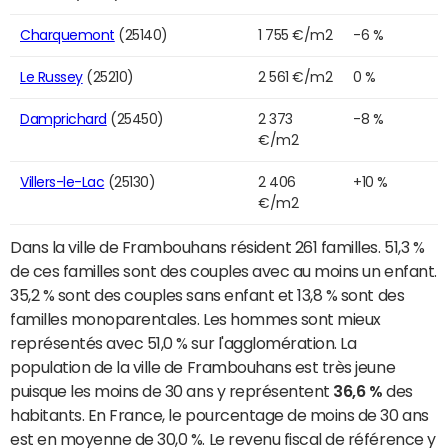
Charquemont
(25140)
1 755 €/m2
-6 %
Le Russey
(25210)
2 561 €/m2
0 %
Damprichard
(25450)
2 373
-8 %
€/m2
Villers-le-Lac
(25130)
2 406
+10 %
€/m2
Dans la ville de Frambouhans résident 261 familles. 51,3 %
de ces familles sont des couples avec au moins un enfant.
35,2 % sont des couples sans enfant et 13,8 % sont des
familles monoparentales. Les hommes sont mieux
représentés avec 51,0 % sur l'agglomération. La
population de la ville de Frambouhans est très jeune
puisque les moins de 30 ans y représentent
36,6 %
des
habitants. En France, le pourcentage de moins de 30 ans
est en moyenne de 30,0 %. Le revenu fiscal de référence y