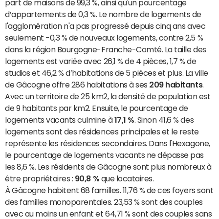
part de maisons de 99,3 %, ainsi qu'un pourcentage
d’appartements de 0,3 %. Le nombre de logements de
l'agglomération n'a pas progressé depuis cinq ans avec
seulement -0,3 % de nouveaux logements, contre 2,5 %
dans la région Bourgogne-Franche-Comté. La taille des
logements est variée avec 26,1 % de 4 pièces, 1,7 % de
studios et 46,2 % d’habitations de 5 pièces et plus. La ville
de Gâcogne offre 286 habitations à ses
209 habitants
.
Avec un territoire de 25 km2, la densité de population est
de 9 habitants par km2. Ensuite, le pourcentage de
logements vacants culmine à
17,1 %
. Sinon 41,6 % des
logements sont des résidences principales et le reste
représente les résidences secondaires. Dans l'Hexagone,
le pourcentage de logements vacants ne dépasse pas
les 8,6 %. Les résidents de Gâcogne sont plus nombreux à
être propriétaires :
90,8 %
que locataires.
À Gâcogne habitent 68 familles. 11,76 % de ces foyers sont
des familles monoparentales. 23,53 % sont des couples
avec au moins un enfant et 64,71 % sont des couples sans