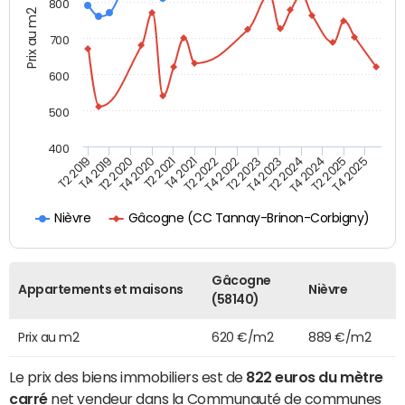
800
Prix au m2
700
600
500
400
T4 2021
T2 2025
T2 2019
T4 2022
T2 2020
T4 2023
T2 2021
T4 2024
T2 2022
T4 2025
T4 2019
T2 2023
T4 2020
T2 2024
Gâcogne (CC Tannay-Brinon-Corbigny)
Nièvre
Gâcogne
Appartements et maisons
Nièvre
(58140)
Prix au m2
620 €/m2
889 €/m2
Le prix des biens immobiliers est de
822 euros du mètre
carré
net vendeur dans la Communauté de communes